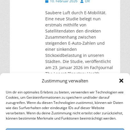
Veröffentlicht
Autor
10. Februar 2026
DR
am
Saubere Luft durch E-Mobilität.
Eine neue Studie belegt nun
erstmals mithilfe von
Satellitendaten den direkten
Zusammenhang zwischen
steigenden E-Auto-Zahlen und
einer sinkenden
Stickoxidbelastung in unseren
Städten. Die Studie, veröffentlicht
am 23. Januar 2026 im Fachjournal
The Lancet Planetary Health,
analysierte 1.692 Nachbarschaften
Zustimmung verwalten
in Kalifornien über einen Zeitraum
von 2019 bis 2023. Ein Team der
Um dir ein optimales Erlebnis zu bieten, verwenden wir Technologien wie
Cookies, um Geräteinformationen zu speichern und/oder darauf
University
weiterlesen…
zuzugreifen. Wenn du diesen Technologien zustimmst, können wir Daten
wie das Surfverhalten oder eindeutige IDs auf dieser Website
verarbeiten. Wenn du deine Zustimmung nicht erteilst oder zurückziehst,
– Energie für die Zukunft –
können bestimmte Merkmale und Funktionen beeinträchtigt werden.
SOLARIFY, das unabhängige Informationsportal für