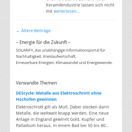
Keramikindustrie lassen sich nicht
mit
weiterlesen…
Beitragsnavigation
←
Ältere Beiträge
– Energie für die Zukunft –
SOLARIFY, das unabhängige Informationsportal für
Nachhaltigkeit, Kreislaufwirtschaft,
Erneuerbare Energien, Klimawandel und Energiewende.
Verwandte Themen
DEScycle: Metalle aus Elektroschrott ohne
Hochofen gewinnen
Elektroschrott gilt als Müll. Dabei stecken darin
Metalle, die weltweit knapp werden. Eine neue
Anlage in England gewinnt Gold, Kupfer und
Palladium heraus, in einem Bad bei 50 bis 80
Grad, statt wie bisher im Hochofen. Klassisches