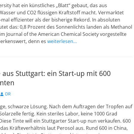
ersity hat ein künstliches „Blatt“ gebaut, das aus
Wasser und CO2 flüssigen Kraftstoff macht. Vermarktet
2-mal effizienter als der bisherige Rekord. In absoluten
tet das: 0,8 Prozent des Sonnenlichts landen als Methanol
im Journal of the American Chemical Society vorgestellte
merkenswert, denn es
weiterlesen…
e aus Stuttgart: ein Start-up mit 600
nten
Autor
DR
sige, schwarze Lösung. Nach dem Auftragen der Tropfen auf
Solarzelle fertig. Kein steriles Labor, keine 1000 Grad
Diese Tinte will ein Stuttgarter Start-up nun verkaufen. 600
t das Kräfteverhältnis laut Perosol aus. Rund 600 in China,