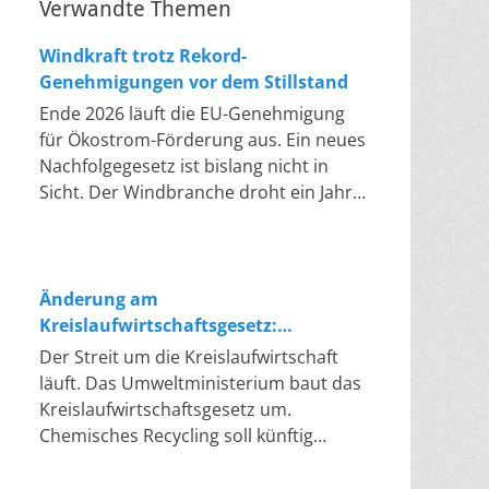
Verwandte Themen
Windkraft trotz Rekord-
Genehmigungen vor dem Stillstand
Ende 2026 läuft die EU-Genehmigung
für Ökostrom-Förderung aus. Ein neues
Nachfolgegesetz ist bislang nicht in
Sicht. Der Windbranche droht ein Jahr,
in dem sie nichts Neues anfangen kann.
Jahrelang scheiterte die Windkraft an
schleppenden Genehmigungen. Dieses
Problem hat die Politik tatsächlich
Änderung am
gelöst, die Verfahren laufen heute
Kreislaufwirtschaftsgesetz:
deutlich schneller. Die Halbjahresbilanz
Chemisches Recycling soll Lücke
Der Streit um die Kreislaufwirtschaft
der Branche bestätigt dieses Muster:
füllen
läuft. Das Umweltministerium baut das
So viele Windräder wie nie zuvor
Kreislaufwirtschaftsgesetz um.
wurden genehmigt, doch im ersten
Chemisches Recycling soll künftig
Halbjahr gingen netto nur rund zwei
gleichrangig neben dem klassischen
Gigawatt ans Netz. Der Bestand liegt
Recycling stehen. Die Entsorger sehen