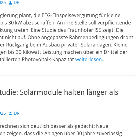
Autor
026
DR
ierung plant, die EEG-Einspeisevergütung für kleine
is 30 kW abzuschaffen. An ihre Stelle soll verpflichtende
tung treten. Eine Studie des Fraunhofer ISE zeigt: Die
t nicht auf. Ohne angepasste Rahmenbedingungen droht
ter Rückgang beim Ausbau privater Solaranlagen. Kleine
n bis 30 Kilowatt Leistung machen über ein Drittel der
allierten Photovoltaik-Kapazität
weiterlesen…
tudie: Solarmodule halten länger als
Autor
026
DR
rechnen sich deutlich besser als gedacht: Neue
en zeigen, dass die Anlagen über 30 Jahre zuverlässig