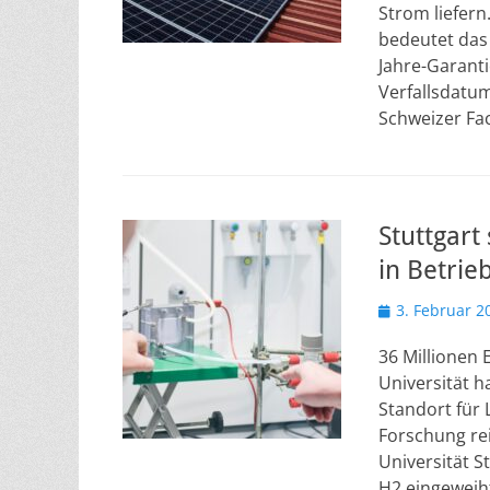
Strom liefern
bedeutet das 
Jahre-Garanti
Verfallsdatu
Schweizer F
Stuttgart
in Betrie
Veröffentlicht
3. Februar 2
am
36 Millionen 
Universität h
Standort für 
Forschung rei
Universität S
H2 eingeweiht