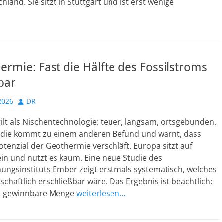
hland. Sie sitzt in Stuttgart und ist erst wenige
rmie: Fast die Hälfte des Fossilstroms
zbar
Autor
2026
DR
lt als Nischentechnologie: teuer, langsam, ortsgebunden.
udie kommt zu einem anderen Befund und warnt, dass
tenzial der Geothermie verschläft. Europa sitzt auf
in und nutzt es kaum. Eine neue Studie des
ungsinstituts Ember zeigt erstmals systematisch, welches
tschaftlich erschließbar wäre. Das Ergebnis ist beachtlich:
ch gewinnbare Menge
weiterlesen…