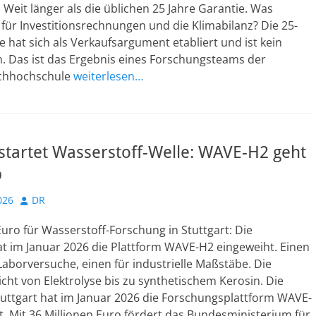
. Weit länger als die üblichen 25 Jahre Garantie. Was
für Investitionsrechnungen und die Klimabilanz? Die 25-
e hat sich als Verkaufsargument etabliert und ist kein
m. Das ist das Ergebnis eines Forschungsteams der
achhochschule
weiterlesen…
 startet Wasserstoff-Welle: WAVE-H2 geht
b
Autor
026
DR
Euro für Wasserstoff-Forschung in Stuttgart: Die
at im Januar 2026 die Plattform WAVE-H2 eingeweiht. Einen
Laborversuche, einen für industrielle Maßstäbe. Die
cht von Elektrolyse bis zu synthetischem Kerosin. Die
tuttgart hat im Januar 2026 die Forschungsplattform WAVE-
. Mit 36 Millionen Euro fördert das Bundesministerium für