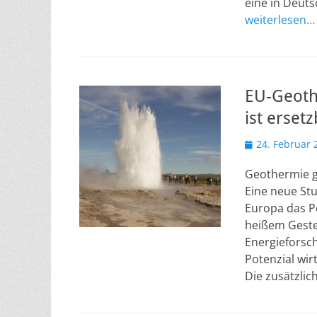
eine in Deutsc
weiterlesen…
EU-Geothe
ist erset
Veröffentlicht
24. Februar 
am
Geothermie gi
Eine neue St
Europa das Po
heißem Geste
Energieforsch
Potenzial wir
Die zusätzli