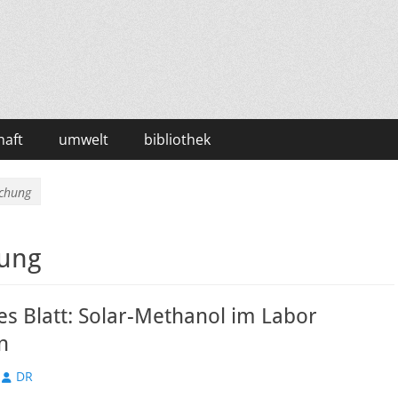
haft
umwelt
bibliothek
schung
hung
es Blatt: Solar-Methanol im Labor
n
Autor
DR