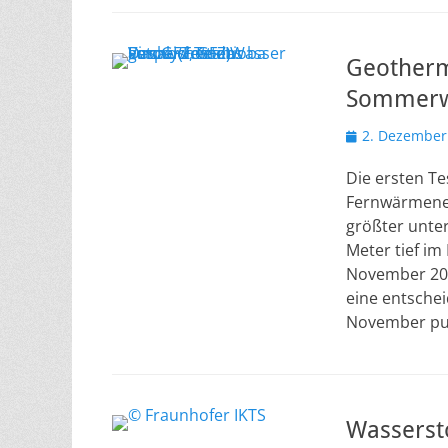
Geothermi
Sommerw
Veröffentlicht
2. Dezember
am
Die ersten Te
Fernwärmenet
größter unte
Meter tief im 
November 2025
eine entschei
November p
Wassersto