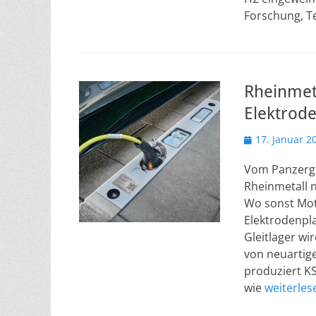
Forschung, T
Rheinmeta
Elektrod
Veröffentlicht
17. Januar 2
am
Vom Panzerge
Rheinmetall n
Wo sonst Mot
Elektrodenpla
Gleitlager wi
von neuartige
produziert KS
wie
weiterle