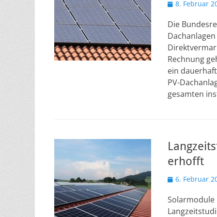
Veröffentlicht
8. Februar 2
am
Die Bundesreg
Dachanlagen b
Direktvermark
Rechnung geh
ein dauerhaf
PV-Dachanlage
gesamten inst
Langzeits
erhofft
Veröffentlicht
6. Februar 2
am
Solarmodule 
Langzeitstudi