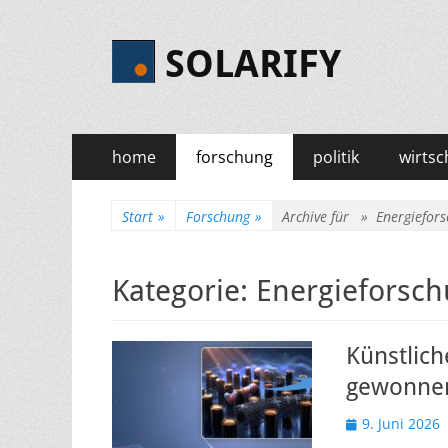
SOLARIFY
Primäres
Zum
home
forschung
politik
wirtsc
Inhalt
Menü
springen
Start
»
Forschung
»
Archive für »
Energiefor
Kategorie:
Energieforsc
Künstlich
gewonne
Veröffentlicht
9. Juni 2026
am