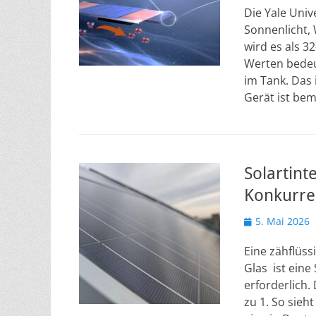
Die Yale Univ
Sonnenlicht, 
wird es als 3
Werten bedeu
im Tank. Das 
Gerät ist be
Solartint
Konkurre
Veröffentlicht
5. Mai 2026
am
Eine zähflüs
Glas ist eine 
erforderlich. 
zu 1. So sieh