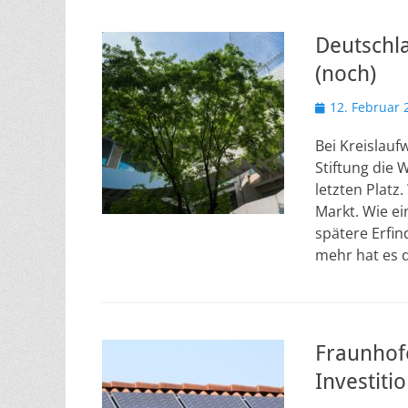
Deutschla
(noch)
Veröffentlicht
12. Februar 
am
Bei Kreislauf
Stiftung die
letzten Platz.
Markt. Wie ein
spätere Erfin
mehr hat es d
Fraunhofe
Investiti