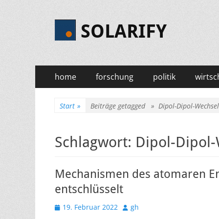
SOLARIFY
Primäres
Zum
home
forschung
politik
wirtsc
Inhalt
Menü
springen
Start
»
Beiträge getagged »
Dipol-Dipol-Wechse
Schlagwort:
Dipol-Dipol
Mechanismen des atomaren Ene
entschlüsselt
Veröffentlicht
Autor
19. Februar 2022
gh
am