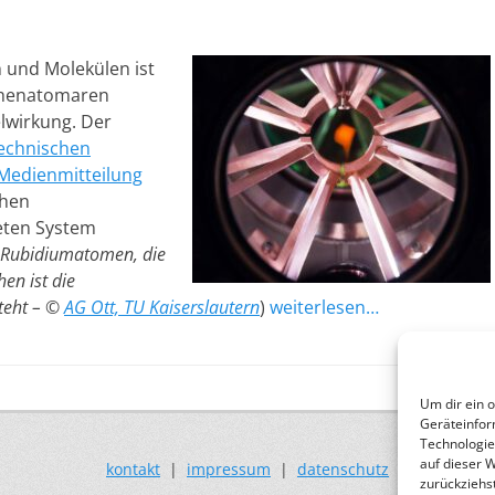
 und Molekülen ist
schenatomaren
lwirkung. Der
echnischen
r Medienmitteilung
chen
eten System
 Rubidiumatomen, die
en ist die
teht – ©
AG Ott, TU Kaiserslautern
)
weiterlesen…
Um dir ein 
Geräteinfor
Technologie
auf dieser 
kontakt
|
impressum
|
datenschutz
zurückziehs