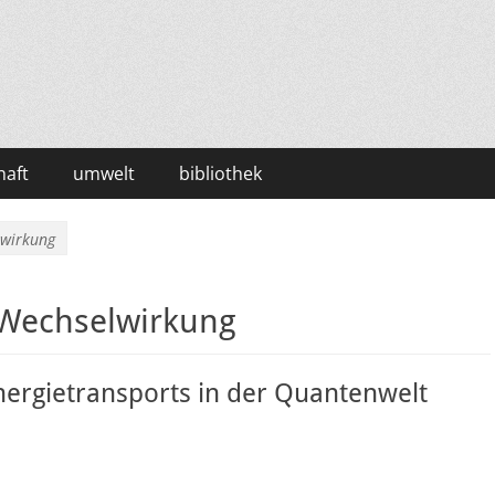
haft
umwelt
bibliothek
lwirkung
-Wechselwirkung
rgietransports in der Quantenwelt