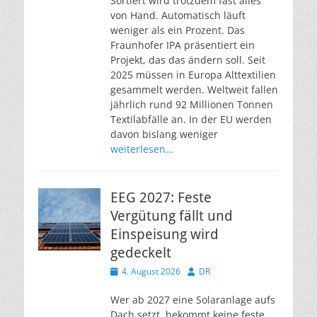
Sortiert wird trotzdem fast alles
von Hand. Automatisch läuft
weniger als ein Prozent. Das
Fraunhofer IPA präsentiert ein
Projekt, das das ändern soll. Seit
2025 müssen in Europa Alttextilien
gesammelt werden. Weltweit fallen
jährlich rund 92 Millionen Tonnen
Textilabfälle an. In der EU werden
davon bislang weniger
weiterlesen…
EEG 2027: Feste
Vergütung fällt und
Einspeisung wird
gedeckelt
Veröffentlicht
Autor
4. August 2026
DR
am
Wer ab 2027 eine Solaranlage aufs
Dach setzt, bekommt keine feste