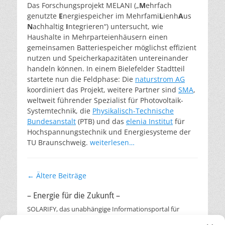
Das Forschungsprojekt MELANI („
M
ehrfach
genutzte
E
nergiespeicher im Mehrfami
L
ienh
A
us
N
achhaltig
I
ntegrieren“) untersucht, wie
Haushalte in Mehrparteienhäusern einen
gemeinsamen Batteriespeicher möglichst effizient
nutzen und Speicherkapazitäten untereinander
handeln können. In einem Bielefelder Stadtteil
startete nun die Feldphase: Die
naturstrom AG
koordiniert das Projekt, weitere Partner sind
SMA
,
weltweit führender Spezialist für Photovoltaik-
Systemtechnik, die
Physikalisch-Technische
Bundesanstalt
(PTB) und das
elenia Institut
für
Hochspannungstechnik und Energiesysteme der
TU Braunschweig.
weiterlesen…
Beitragsnavigation
←
Ältere Beiträge
– Energie für die Zukunft –
SOLARIFY, das unabhängige Informationsportal für
Nachhaltigkeit, Kreislaufwirtschaft,