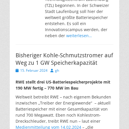
(TZL) begonnen. In der Schweizer
Stadt Laufenburg soll hier der
weltweit größte Batteriespeicher
entstehen. Es soll ein
Innovationscampus werden, der
neben der
weiterlesen…
Bisheriger Kohle-Schmutzstromer auf
Weg zu 1 GW Speicherkapazität
Veröffentlicht
Autor
15. Februar 2024
gh
am
RWE stellt drei US-Batteriespeicherprojekte mit
190 MW fertig – 770 MW im Bau
Weltweit betreibt RWE – nach eigenem Bekunden
inzwischen „Treiber der Energiewende“ – aktuell
Batteriespeicher mit einer Gesamtkapazität von
rund 700 Megawatt. Eben noch Kohlestrom-
Dreckschleuder, treibt RWE nun – laut einer
Medienmitteilung vom 14.02.2024
– „die