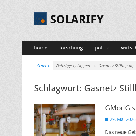
SOLARIFY
Primäres
Zum
home
forschung
politik
wirtsc
Inhalt
Menü
springen
Start
»
Beiträge getagged »
Gasnetz Stilllegung
Schlagwort:
Gasnetz Stil
GModG sc
Veröffentlicht
29. Mai 2026
am
Das neue Geb