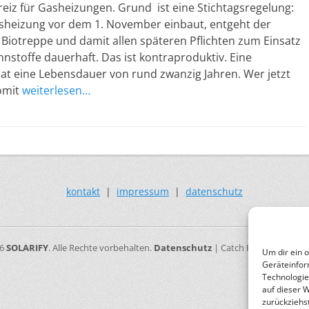
eiz für Gasheizungen. Grund ist eine Stichtagsregelung:
sheizung vor dem 1. November einbaut, entgeht der
Biotreppe und damit allen späteren Pflichten zum Einsatz
nstoffe dauerhaft. Das ist kontraproduktiv. Eine
at eine Lebensdauer von rund zwanzig Jahren. Wer jetzt
somit
weiterlesen…
kontakt
|
impressum
|
datenschutz
26
SOLARIFY
. Alle Rechte vorbehalten.
Datenschutz
| Catch Responsive vo
Um dir ein 
Geräteinfor
Technologie
auf dieser 
zurückziehs