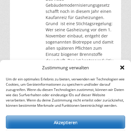
Gebäudemodernisierungsgesetz
schafft noch in diesem Jahr einen
Kaufanreiz für Gasheizungen.
Grund ist eine Stichtagsregelung:
Wer seine Gasheizung vor dem 1.
November einbaut, entgeht der
sogenannten Biotreppe und damit
allen späteren Pflichten zum
Einsatz biogener Brennstoffe
dauerhaft. Das ist kontraproduktiv.
Eine Gasheizung hat eine
Zustimmung verwalten
Lebensdauer von rund zwanzig
Jahren. Wer jetzt kauft, heizt somit
Um dir ein optimales Erlebnis zu bieten, verwenden wir Technologien wie
Cookies, um Geräteinformationen zu speichern und/oder darauf
weiterlesen…
zuzugreifen. Wenn du diesen Technologien zustimmst, können wir Daten
wie das Surfverhalten oder eindeutige IDs auf dieser Website
verarbeiten. Wenn du deine Zustimmung nicht erteilst oder zurückziehst,
– Energie für die Zukunft –
können bestimmte Merkmale und Funktionen beeinträchtigt werden.
SOLARIFY, das unabhängige Informationsportal für
Nachhaltigkeit, Kreislaufwirtschaft,
Akzeptieren
Erneuerbare Energien, Klimawandel und Energiewende.