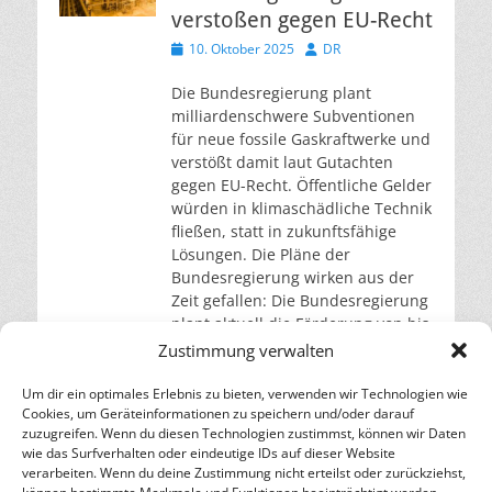
verstoßen gegen EU-Recht
Veröffentlicht
Autor
10. Oktober 2025
DR
am
Die Bundesregierung plant
milliardenschwere Subventionen
für neue fossile Gaskraftwerke und
verstößt damit laut Gutachten
gegen EU-Recht. Öffentliche Gelder
würden in klimaschädliche Technik
fließen, statt in zukunftsfähige
Lösungen. Die Pläne der
Bundesregierung wirken aus der
Zeit gefallen: Die Bundesregierung
plant aktuell die Förderung von bis
zu 35 neuen fossilen
Zustimmung verwalten
Gaskraftwerken mit staatlichen
Mitteln. Insgesamt 20 bis
Um dir ein optimales Erlebnis zu bieten, verwenden wir Technologien wie
Cookies, um Geräteinformationen zu speichern und/oder darauf
weiterlesen…
zuzugreifen. Wenn du diesen Technologien zustimmst, können wir Daten
wie das Surfverhalten oder eindeutige IDs auf dieser Website
verarbeiten. Wenn du deine Zustimmung nicht erteilst oder zurückziehst,
– Energie für die Zukunft –