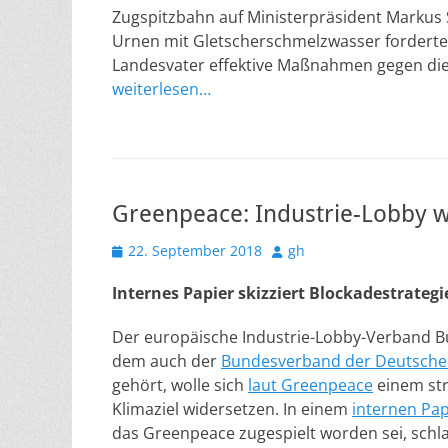
Zugspitzbahn auf Ministerpräsident Markus S
Urnen mit Gletscherschmelzwasser forderte
Landesvater effektive Maßnahmen gegen die
weiterlesen…
Greenpeace: Industrie-Lobby wi
Veröffentlicht
Autor
22. September 2018
gh
am
Internes Papier skizziert Blockadestrateg
Der europäische Industrie-Lobby-Verband B
dem auch der
Bundesverband der Deutschen 
gehört, wolle sich
laut Greenpeace
einem st
Klimaziel widersetzen. In einem
internen Pap
das Greenpeace zugespielt worden sei, schl