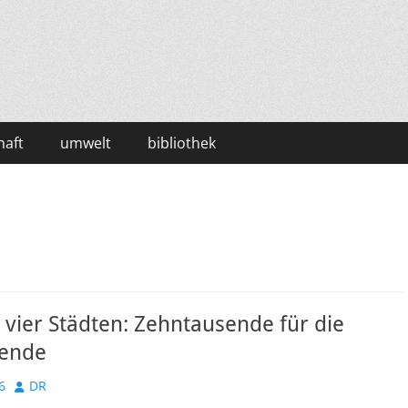
haft
umwelt
bibliothek
vier Städten: Zehntausende für die
ende
Autor
6
DR