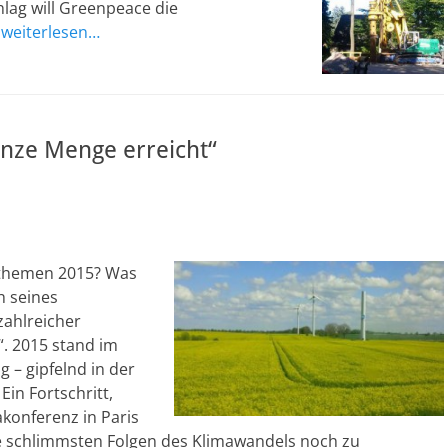
hlag will Greenpeace die
.
weiterlesen…
nze Menge erreicht“
zthemen 2015? Was
h seines
zahlreicher
“. 2015 stand im
– gipfelnd in der
Ein Fortschritt,
konferenz in Paris
ie schlimmsten Folgen des Klimawandels noch zu