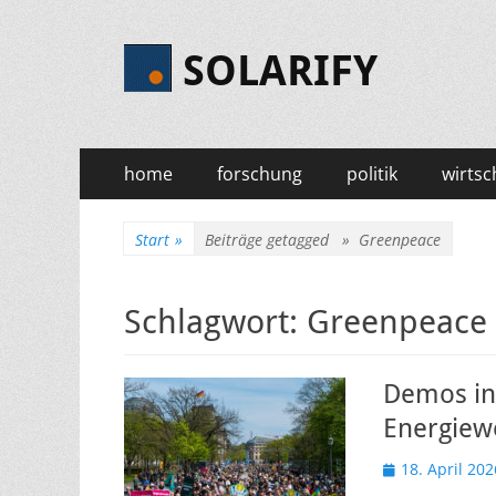
SOLARIFY
Primäres
Zum
home
forschung
politik
wirtsc
Inhalt
Menü
springen
Start
»
Beiträge getagged »
Greenpeace
Schlagwort:
Greenpeace
Demos in 
Energiew
Veröffentlicht
18. April 202
am