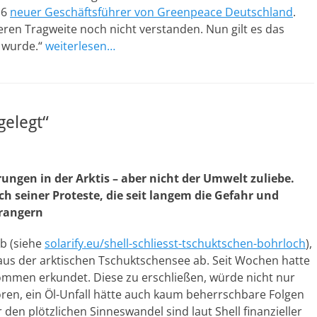
16
neuer Geschäftsführer von Greenpeace Deutschland
.
eren Tragweite noch nicht verstanden. Nun gilt es das
 wurde.“
weiterlesen…
gelegt“
ungen in der Arktis – aber nicht der Umwelt zuliebe.
ch seiner Proteste, die seit langem die Gefahr und
prangern
b (siehe
solarify.eu/shell-schliesst-tschuktschen-bohrloch
),
t aus der arktischen Tschuktschensee ab. Seit Wochen hatte
kommen erkundet. Diese zu erschließen, würde nicht nur
ren, ein Öl-Unfall hätte auch kaum beherrschbare Folgen
 den plötzlichen Sinneswandel sind laut Shell finanzieller