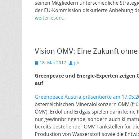
seinen Mitgliedern unterschiedliche Strategi
der EU-Kommission diskutierte Anhebung des
weiterlesen…
Vision OMV: Eine Zukunft ohne
Veröffentlicht
Autor
18. Mai 2017
gh
am
Greenpeace und Energie-Experten zeigen O
auf
Greenpeace Austria präsentierte am 17.05.2
österreichischen Mineralölkonzern OMV (fr
ÖMV). Erdöl und Erdgas spielen darin keine R
nur gewinnbringende, sondern auch klimaf
bereits bestehender OMV-Tankstellen für die 
Produktion von Wasserstoff sowie die Entwi