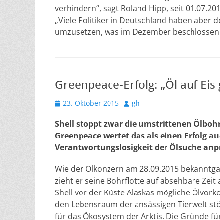
verhindern“, sagt Roland Hipp, seit 01.07.20
„Viele Politiker in Deutschland haben aber d
umzusetzen, was im Dezember beschlossen
Greenpeace-Erfolg: „Öl auf Eis 
Veröffentlicht
Autor
23. Oktober 2015
gh
am
Shell stoppt zwar die umstrittenen Ölbohr
Greenpeace wertet das als einen Erfolg au
Verantwortungslosigkeit der Ölsuche an
Wie der Ölkonzern am 28.09.2015 bekanntga
zieht er seine Bohrflotte auf absehbare Zei
Shell vor der Küste Alaskas mögliche Ölvor
den Lebensraum der ansässigen Tierwelt stö
für das Ökosystem der Arktis. Die Gründe für