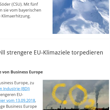
öder (CSU). Mit fünf
n sie vom bayerischen
 Klimaerhitzung.
ll strengere EU-Klimaziele torpedieren
ie von Business Europe
usiness Europe, zu
Industrie (BDI)
rengeren EU-
ier vom 13.09.2018
,
age Business Europe