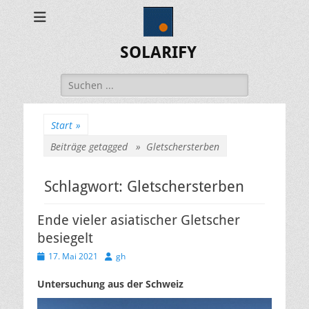
SOLARIFY
Suchen
nach:
Start
»
Beiträge getagged »
Gletschersterben
Schlagwort:
Gletschersterben
Ende vieler asiatischer Gletscher
besiegelt
Veröffentlicht
Autor
17. Mai 2021
gh
am
Untersuchung aus der Schweiz