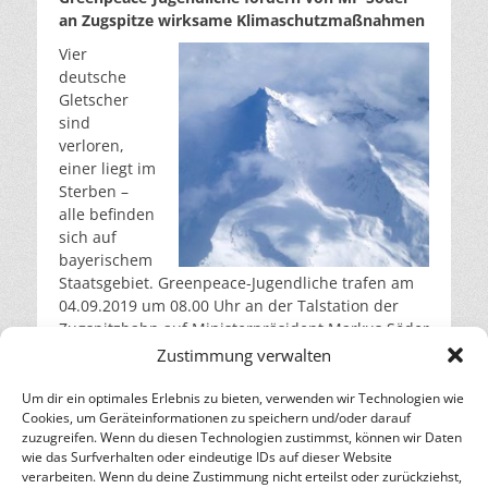
an Zugspitze wirksame Klimaschutzmaßnahmen
Vier
deutsche
Gletscher
sind
verloren,
einer liegt im
Sterben –
alle befinden
sich auf
bayerischem
Staatsgebiet. Greenpeace-Jugendliche trafen am
04.09.2019 um 08.00 Uhr an der Talstation der
Zugspitzbahn auf Ministerpräsident Markus Söder
(CSU). Mit fünf Urnen mit Gletscherschmelzwasser
Zustimmung verwalten
forderten sie vom bayerischen Landesvater
effektive Maßnahmen gegen die Klimaerhitzung.
Um dir ein optimales Erlebnis zu bieten, verwenden wir Technologien wie
Cookies, um Geräteinformationen zu speichern und/oder darauf
weiterlesen…
zuzugreifen. Wenn du diesen Technologien zustimmst, können wir Daten
wie das Surfverhalten oder eindeutige IDs auf dieser Website
verarbeiten. Wenn du deine Zustimmung nicht erteilst oder zurückziehst,