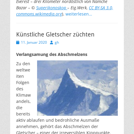
Everest – drei Kilometer nordöstlich von Namche
Bazar – ©
Superikonoskop
– Eig.Werk,
CC BY-SA 3.0,
commons.wikimedia.org
).
weiterlesen…
Künstliche Gletscher züchten
Veröffentlicht
Autor
11. Januar 2020
gh
am
Verlangsamung des Abschmelzens
Zu den
weltwe
iten
Folgen
des
Klimaw
andels,
die
bereits
aktiv ablaufen und bedrohliche Ausmaße
annehmen, gehört das Abschmelzen der
Gletscher – einer der irreversiblen Kipppunkte.