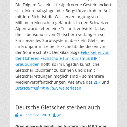
Die Folgen: Das einst festgefrorene Gestein lockert
sich, Murenabgänge oder Bergstürze drohen. Auf
mittlere Sicht ist die Wasserversorgung von
Millionen Menschen gefährdet. In den Schweizer
Alpen wurde eben eine Technik entwickelt, das
die Lebensdauer von Gletschern verlängern soll:
Ein spezielles Sprühsystem überzieht Gletscher
im Frühjahr mit einer Eisschicht, die diesen vor
der Sonne schützt. Der Glaziologe
Felix Keller von
der Höheren Fachschule für Tourismus (HFT)
Graubünden
hofft, so im Engadin künstliche
Gletscher „züchten“ zu können und damit
Gletscherrettungen möglich sind – so mehrere
Medienveröffentlichungen, wie etwa das
ZDF
und
Deutschlandfunk Kultur
.
weiterlesen…
Deutsche Gletscher sterben auch
Veröffentlicht
Autor
4. September 2019
gh
am
Greenpeace-Jugendliche fordern von MP Söder