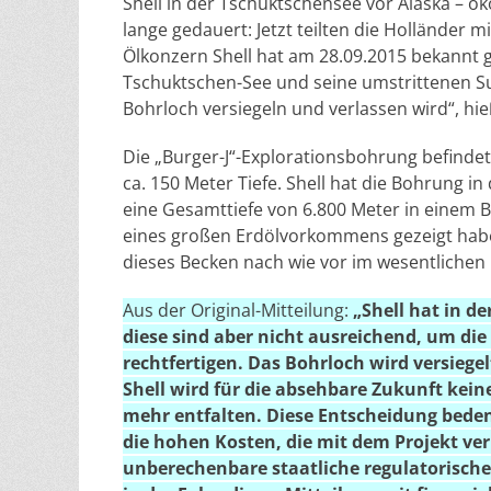
Shell in der Tschuktschensee vor Alaska – 
lange gedauert: Jetzt teilten die Holländer mi
Ölkonzern Shell hat am 28.09.2015 bekannt 
Tschuktschen-See und seine umstrittenen S
Bohrloch versiegeln und verlassen wird“, hie
Die „Burger-J“-Explorationsbohrung befindet 
ca. 150 Meter Tiefe. Shell hat die Bohrung 
eine Gesamttiefe von 6.800 Meter in einem B
eines großen Erdölvorkommens gezeigt habe. 
dieses Becken nach wie vor im wesentlichen u
Aus der Original-Mitteilung:
„Shell hat in d
diese sind aber nicht ausreichend, um die
rechtfertigen. Das Bohrloch wird versieg
Shell wird für die absehbare Zukunft kein
mehr entfalten. Diese Entscheidung beden
die hohen Kosten, die mit dem Projekt ve
unberechenbare staatliche regulatorisch