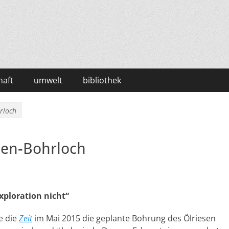
haft
umwelt
bibliothek
hrloch
hen-Bohrloch
xploration nicht“
te die
Zeit
im Mai 2015 die geplante Bohrung des Ölriesen