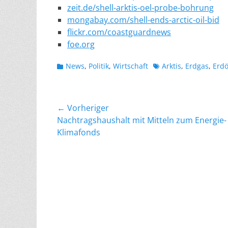
zeit.de/shell-arktis-oel-probe-bohrung
mongabay.com/shell-ends-arctic-oil-bid
flickr.com/coastguardnews
foe.org
Kategorien
Schlagworte
News
,
Politik
,
Wirtschaft
Arktis
,
Erdgas
,
Erdö
Beitragsnavigation
← Vorheriger
Vorheriger
Nachtragshaushalt mit Mitteln zum Energie-
Beitrag:
Klimafonds