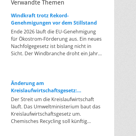
Verwandte Themen
Windkraft trotz Rekord-
Genehmigungen vor dem Stillstand
Ende 2026 läuft die EU-Genehmigung
für Ökostrom-Förderung aus. Ein neues
Nachfolgegesetz ist bislang nicht in
Sicht. Der Windbranche droht ein Jahr,
in dem sie nichts Neues anfangen kann.
Jahrelang scheiterte die Windkraft an
schleppenden Genehmigungen. Dieses
Problem hat die Politik tatsächlich
Änderung am
gelöst, die Verfahren laufen heute
Kreislaufwirtschaftsgesetz:
deutlich schneller. Die Halbjahresbilanz
Chemisches Recycling soll Lücke
Der Streit um die Kreislaufwirtschaft
der Branche bestätigt dieses Muster:
füllen
läuft. Das Umweltministerium baut das
So viele Windräder wie nie zuvor
Kreislaufwirtschaftsgesetz um.
wurden genehmigt, doch im ersten
Chemisches Recycling soll künftig
Halbjahr gingen netto nur rund zwei
gleichrangig neben dem klassischen
Gigawatt ans Netz. Der Bestand liegt
Recycling stehen. Die Entsorger sehen