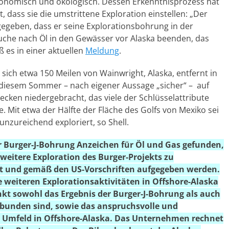
ökonomisch und ökologisch. Dessen Erkenntnisprozess hat
t, dass sie die umstrittene Exploration einstellen: „Der
gegeben, dass er seine Explorationsbohrung in der
uche nach Öl in den Gewässer vor Alaska beenden, das
ß es in einer aktuellen
Meldung
.
sich etwa 150 Meilen von Wainwright, Alaska, entfernt in
in diesem Sommer – nach eigener Aussage „sicher“ – auf
ecken niedergebracht, das viele der Schlüsselattribute
Mit etwa der Hälfte der Fläche des Golfs von Mexiko sei
nzureichend exploriert, so Shell.
er Burger-J-Bohrung Anzeichen für Öl und Gas gefunden,
 weitere Exploration des Burger-Projekts zu
elt und gemäß den US-Vorschriften aufgegeben werden.
e weiteren Explorationsaktivitäten in Offshore-Alaska
kt sowohl das Ergebnis der Burger-J-Bohrung als auch
rbunden sind, sowie das anspruchsvolle und
e Umfeld in Offshore-Alaska. Das Unternehmen rechnet