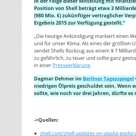
in der Folge dieser Mitteilung mit finanz
Position von Shell beträgt etwa 3 Milliard
(980 Mio. €) zukünftiger vertraglicher Ver
Ergebnis 2015 zur Verfügung gestellt.“
„Die heutige Ankündigung markiert einen We
und für unser Klima. Als eines der größten
sendet Shells Rückzug aus einem $ 7 Milliarde
zu gefährlich, zu teuer und sollte ganz gest
in einer
Presseerklärung
.
Dagmar Dehmer im
Berliner Tagesspiegel
niedrigen Ölpreis geschuldet sein. Wenn er
sollte, wie noch vor drei Jahren, dürfte es
->Quellen:
shell.com/shell-updates-on-alaska-explor