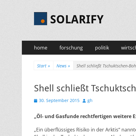
SOLARIFY
Primäres
Zum
home
forschung
politik
wirtsc
Inhalt
Menü
springen
Start
»
News
»
Shell schließt Tschuktschen-Bo
Shell schließt Tschuktsc
Veröffentlicht
Autor
30. September 2015
gh
am
„Öl- und Gasfunde rechtfertigen weitere E
„Ein überflüssiges Risiko in der Arktis“ nann