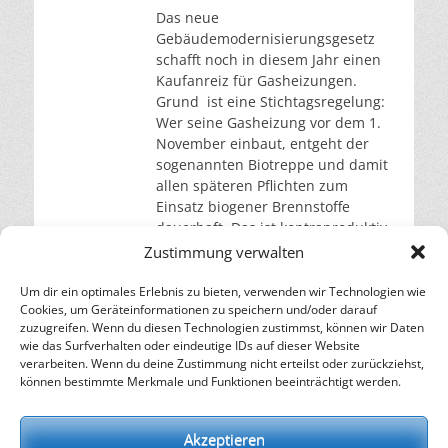
Das neue
Gebäudemodernisierungsgesetz
schafft noch in diesem Jahr einen
Kaufanreiz für Gasheizungen.
Grund ist eine Stichtagsregelung:
Wer seine Gasheizung vor dem 1.
November einbaut, entgeht der
sogenannten Biotreppe und damit
allen späteren Pflichten zum
Einsatz biogener Brennstoffe
dauerhaft. Das ist kontraproduktiv.
Eine Gasheizung hat eine
Zustimmung verwalten
Lebensdauer von rund zwanzig
Jahren. Wer jetzt kauft, heizt somit
Um dir ein optimales Erlebnis zu bieten, verwenden wir Technologien wie
Cookies, um Geräteinformationen zu speichern und/oder darauf
weiterlesen…
zuzugreifen. Wenn du diesen Technologien zustimmst, können wir Daten
wie das Surfverhalten oder eindeutige IDs auf dieser Website
verarbeiten. Wenn du deine Zustimmung nicht erteilst oder zurückziehst,
– Energie für die Zukunft –
können bestimmte Merkmale und Funktionen beeinträchtigt werden.
SOLARIFY, das unabhängige Informationsportal für
Nachhaltigkeit, Kreislaufwirtschaft,
Akzeptieren
Erneuerbare Energien, Klimawandel und Energiewende.