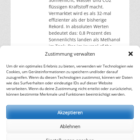
Sonnenlicht, Wasser und CO2
flüssigen Kraftstoff macht.
Vermarktet wird es als 32-mal
effizienter als der bisherige
Rekord. In absoluten Werten
bedeutet das: 0,8 Prozent des
Sonnenlichts landen als Methanol
im Tank. Das im Journal of the
American Chemical Society
Zustimmung verwalten
vorgestellte Gerät ist
bemerkenswert, denn es
Um dir ein optimales Erlebnis zu bieten, verwenden wir Technologien wie
Cookies, um Geräteinformationen zu speichern und/oder darauf
weiterlesen…
zuzugreifen. Wenn du diesen Technologien zustimmst, können wir Daten
wie das Surfverhalten oder eindeutige IDs auf dieser Website
verarbeiten. Wenn du deine Zustimmung nicht erteilst oder zurückziehst,
– Energie für die Zukunft –
können bestimmte Merkmale und Funktionen beeinträchtigt werden.
SOLARIFY, das unabhängige Informationsportal für
Nachhaltigkeit, Kreislaufwirtschaft,
Akzeptieren
Erneuerbare Energien, Klimawandel und Energiewende.
Ablehnen
kontakt
|
impressum
|
datenschutz