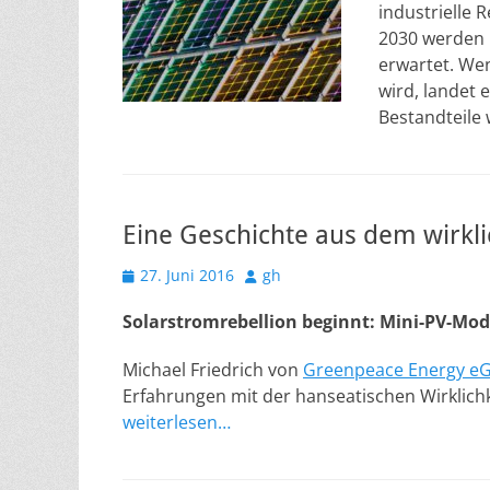
industrielle 
2030 werden 
erwartet. We
wird, landet 
Bestandteile 
Eine Geschichte aus dem wirkl
Veröffentlicht
Autor
27. Juni 2016
gh
am
Solarstromrebellion beginnt: Mini-PV-Mod
Michael Friedrich von
Greenpeace Energy e
Erfahrungen mit der hanseatischen Wirklichk
weiterlesen…