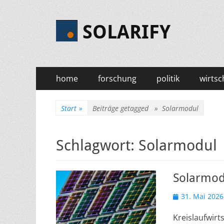
SOLARIFY
Primäres
Zum
home
forschung
politik
wirtsc
Inhalt
Menü
springen
Start
»
Beiträge getagged »
Solarmodul
Schlagwort:
Solarmodul
Solarmod
Veröffentlicht
31. Mai 2026
am
Kreislaufwirt