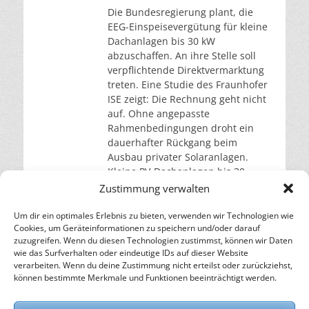
Die Bundesregierung plant, die
EEG-Einspeisevergütung für kleine
Dachanlagen bis 30 kW
abzuschaffen. An ihre Stelle soll
verpflichtende Direktvermarktung
treten. Eine Studie des Fraunhofer
ISE zeigt: Die Rechnung geht nicht
auf. Ohne angepasste
Rahmenbedingungen droht ein
dauerhafter Rückgang beim
Ausbau privater Solaranlagen.
Kleine PV-Dachanlagen bis 30
Kilowatt Leistung machen über ein
Zustimmung verwalten
Drittel der gesamten installierten
Photovoltaik-Kapazität
Um dir ein optimales Erlebnis zu bieten, verwenden wir Technologien wie
Cookies, um Geräteinformationen zu speichern und/oder darauf
weiterlesen…
zuzugreifen. Wenn du diesen Technologien zustimmst, können wir Daten
wie das Surfverhalten oder eindeutige IDs auf dieser Website
verarbeiten. Wenn du deine Zustimmung nicht erteilst oder zurückziehst,
– Energie für die Zukunft –
können bestimmte Merkmale und Funktionen beeinträchtigt werden.
SOLARIFY, das unabhängige Informationsportal für
Nachhaltigkeit, Kreislaufwirtschaft,