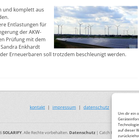
en und komplett aus
den.
ere Entlastungen für
ängerung der AKW-
men Prüfung mit dem
 Sandra Enkhardt
der Erneuerbaren soll trotzdem beschleunigt werden.
kontakt
|
impressum
|
datenschutz
Um dir ein 
Geräteinfor
Technologie
auf dieser 
26
SOLARIFY
. Alle Rechte vorbehalten.
Datenschutz
| Catch Responsive vo
zurückziehs