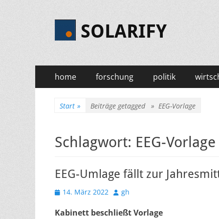
SOLARIFY
Primäres
Zum
home
forschung
politik
wirtsc
Inhalt
Menü
springen
Start
»
Beiträge getagged »
EEG-Vorlage
Schlagwort:
EEG-Vorlage
EEG-Umlage fällt zur Jahresmit
Veröffentlicht
Autor
14. März 2022
gh
am
Kabinett beschließt Vorlage