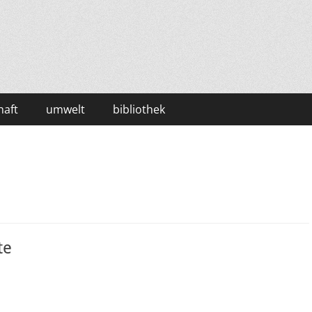
haft
umwelt
bibliothek
te