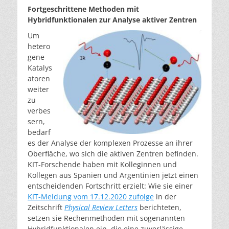
Fortgeschrittene Methoden mit
Hybridfunktionalen zur Analyse aktiver Zentren
Um
hetero
gene
Katalys
atoren
weiter
zu
verbes
sern,
bedarf
es der Analyse der komplexen Prozesse an ihrer
Oberfläche, wo sich die aktiven Zentren befinden.
KIT-Forschende haben mit Kolleginnen und
Kollegen aus Spanien und Argentinien jetzt einen
entscheidenden Fortschritt erzielt: Wie sie einer
KIT-Meldung vom 17.12.2020 zufolge
in der
Zeitschrift
Physical Review Letters
berichteten,
setzen sie Rechenmethoden mit sogenannten
Hybridfunktionalen ein, die eine zuverlässige