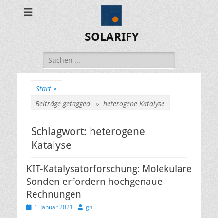
SOLARIFY
Suchen
nach:
Start
»
Beiträge getagged »
heterogene Katalyse
Schlagwort:
heterogene
Katalyse
KIT-Katalysatorforschung: Molekulare
Sonden erfordern hochgenaue
Rechnungen
Veröffentlicht
Autor
1. Januar 2021
gh
am