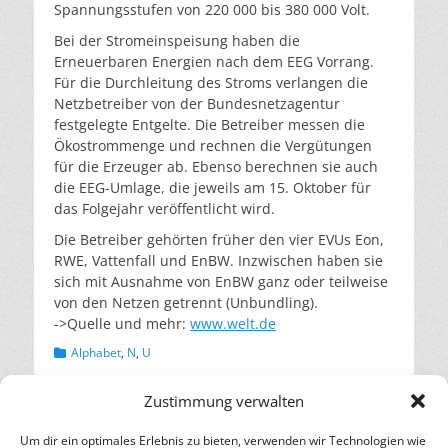
Spannungsstufen von 220 000 bis 380 000 Volt.
Bei der Stromeinspeisung haben die
Erneuerbaren Energien nach dem EEG Vorrang.
Für die Durchleitung des Stroms verlangen die
Netzbetreiber von der Bundesnetzagentur
festgelegte Entgelte. Die Betreiber messen die
Ökostrommenge und rechnen die Vergütungen
für die Erzeuger ab. Ebenso berechnen sie auch
die EEG-Umlage, die jeweils am 15. Oktober für
das Folgejahr veröffentlicht wird.
Die Betreiber gehörten früher den vier EVUs Eon,
RWE, Vattenfall und EnBW. Inzwischen haben sie
sich mit Ausnahme von EnBW ganz oder teilweise
von den Netzen getrennt (Unbundling).
->Quelle und mehr:
www.welt.de
Kategorien
Alphabet
,
N
,
U
Zustimmung verwalten
Beitragsnavigation
← Vorheriger
Nächster →
Vorheriger
Nächster
Kraftwerksliste
Photovoltaik-Module
Um dir ein optimales Erlebnis zu bieten, verwenden wir Technologien wie