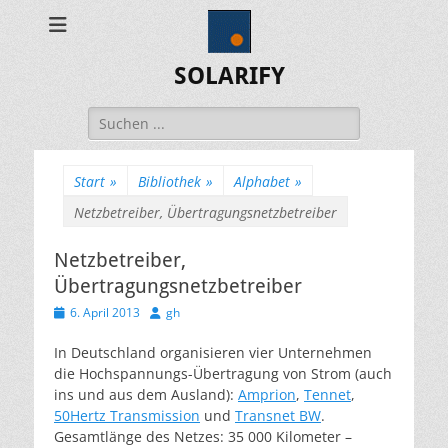
SOLARIFY
Suchen
nach:
Start
»
Bibliothek
»
Alphabet
»
Netzbetreiber, Übertragungsnetzbetreiber
Netzbetreiber,
Übertragungsnetzbetreiber
Veröffentlicht
Autor
6. April 2013
gh
am
In Deutschland organisieren vier Unternehmen
die Hochspannungs-Übertragung von Strom (auch
ins und aus dem Ausland):
Amprion
,
Tennet
,
50Hertz Transmission
und
Transnet BW
.
Gesamtlänge des Netzes: 35 000 Kilometer –