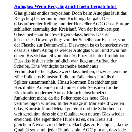
Autoglas: Wenn Recycling nicht mehr bergab führt
Glas gilt als endlos recycelbar. Doch beim Autoglas läuft das
Recycling bisher nur in eine Richtung: bergab. Der
Glasaufbereiter Reiling und der Hersteller AGC Glass Europe
schließen erstmalig den Kreislauf. Von der hochwertigen
Glasscheibe zur hochwertigen Glasscheibe. Das ist
klassisches Downcycling: von der Scheibe zur Flasche, von
der Flasche zur Dämmwolle. Deswegen ist es bemerkenswert,
dass aus altem Autoglas wieder Autoglas wird, und zwar mit
einem Rezyklatanteil von über 56 Prozent in der Produktion.
Dass das bisher nicht möglich war, liegt am Aufbau der
Scheibe. Eine Windschutzscheibe besteht aus
Verbundsicherheitsglas: zwei Glasscheiben, dazwischen eine
zähe Folie aus Kunststoff, die im Falle eines Unfalls die
Splitter zusammenhält. Hinzu kommen Beschichtungen,
Heizdrähte, Antennen und immer mehr Sensoren für die
Elektronik moderner Autos. Einfach einschmelzen
funktioniert nicht, da die Folienreste das neue Glas
verunreinigen würden. In der Anlage in Marienfeld werden
Glas, Kunststoff und Metall getrennt und die Scherben so
weit gereinigt, dass sie die Qualität von neuem Glas wieder
erreichen. Die eigentliche Hürde ist es, den Kreis auf
gleichem Niveau zu schließen: Flachglas zu Flachglas, da die
Qualität sonst mit jeder Runde sinkt. AGC gibt an, dass jede