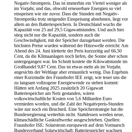
Negativ-Strompreis. Das ist immerhin ein Viertel weniger als
im Vorjahr, und das, obwohl erneuerbare Energien so viel
einspeisen wie nie zuvor. Dass die Stunden mit Negativ-
Strompreiks trotz steigender Einspeisung abnehmen, liegt vor
allem an den Batteriespeichern. In Deutschland wuchs die
Kapazität von 25 auf 29,5 Gigawattstunden. Und auch hier
stieg nicht nur die Kapazität, sondern auch die
Geschwindigkeit, mit der Speicher dazugebaut werden. Die
höchsten Preise wurden während der Hitzewelle erreicht: Am
Abend des 24. Juni kletterte der Preis kurzzeitig auf 66,50
Cent, da die Klimaanlagen noch liefen, die Sonne aber schon
untergegangen war. Im Schnitt kostete die Kilowattstunde im
Großhandel 9,87 Cent. Das ist etwas mehr als im Vorjahr,
angesichts der Weltlage aber erstaunlich wenig. Das Ergebnis
einer Kurzstudie des Fraunhofer IEE zeigt, wie teuer uns die
zu langsam vollzogene Energiewende zu stehen kommt:
Hätten seit Anfang 2025 zusätzlich 20 Gigawatt
Batteriespeicher am Netz gestanden, wären
volkswirtschaftliche Kosten von 5,6 Milliarden Euro
vermieden worden, und die Zahl der Negativpreis-Stunden
wäre nur noch ein Bruchteil. Eine Speicherstrategie hat die
Bundesregierung weiterhin nicht. Stattdessen werden neue,
klimaschädliche Gaskraftwerke ausgeschrieben. Quellen:
Fraunhofer ISE: Solarstrom europaweit auf dem Vormarsch
Bundesverband Solarwirtschaft: Batteriespeicher wachsen