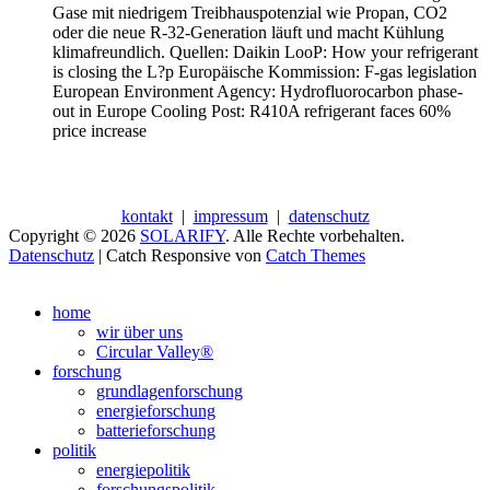
Gase mit niedrigem Treibhauspotenzial wie Propan, CO2
oder die neue R-32-Generation läuft und macht Kühlung
klimafreundlich. Quellen: Daikin LooP: How your refrigerant
is closing the L?p Europäische Kommission: F-gas legislation
European Environment Agency: Hydrofluorocarbon phase-
out in Europe Cooling Post: R410A refrigerant faces 60%
price increase
kontakt
|
impressum
|
datenschutz
Copyright © 2026
SOLARIFY
. Alle Rechte vorbehalten.
Datenschutz
| Catch Responsive von
Catch Themes
Nach
oben
home
scrollen
wir über uns
Circular Valley®
forschung
grundlagenforschung
energieforschung
batterieforschung
politik
energiepolitik
forschungspolitik