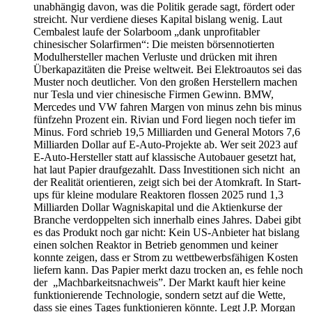
unabhängig davon, was die Politik gerade sagt, fördert oder
streicht. Nur verdiene dieses Kapital bislang wenig. Laut
Cembalest laufe der Solarboom „dank unprofitabler
chinesischer Solarfirmen“: Die meisten börsennotierten
Modulhersteller machen Verluste und drücken mit ihren
Überkapazitäten die Preise weltweit. Bei Elektroautos sei das
Muster noch deutlicher. Von den großen Herstellern machen
nur Tesla und vier chinesische Firmen Gewinn. BMW,
Mercedes und VW fahren Margen von minus zehn bis minus
fünfzehn Prozent ein. Rivian und Ford liegen noch tiefer im
Minus. Ford schrieb 19,5 Milliarden und General Motors 7,6
Milliarden Dollar auf E-Auto-Projekte ab. Wer seit 2023 auf
E-Auto-Hersteller statt auf klassische Autobauer gesetzt hat,
hat laut Papier draufgezahlt. Dass Investitionen sich nicht an
der Realität orientieren, zeigt sich bei der Atomkraft. In Start-
ups für kleine modulare Reaktoren flossen 2025 rund 1,3
Milliarden Dollar Wagniskapital und die Aktienkurse der
Branche verdoppelten sich innerhalb eines Jahres. Dabei gibt
es das Produkt noch gar nicht: Kein US-Anbieter hat bislang
einen solchen Reaktor in Betrieb genommen und keiner
konnte zeigen, dass er Strom zu wettbewerbsfähigen Kosten
liefern kann. Das Papier merkt dazu trocken an, es fehle noch
der „Machbarkeitsnachweis”. Der Markt kauft hier keine
funktionierende Technologie, sondern setzt auf die Wette,
dass sie eines Tages funktionieren könnte. Legt J.P. Morgan