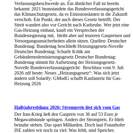
Verfassungsbeschwerde an. Ein ähnlicher Fall ist bereits
bekannt: 2021 beanstandete das Bundesverfassungsgericht
das Klimaschutzgesetz, da es Emissionslasten in die Zukunft
verschob. Ein Punkt, der auch dieses Gesetz betrifft. Der
Streit wandert also vor Gericht nach Karlsruhe. Wer jetzt eine
Gas-Heizung einbaut, kauft ein Versprechen der
Bundesregierung mit, bleibt aber auf teureren Gaspreisen und
Versorgungsunsicherheiten allein sitzen. Quellen: Deutscher
Bundestag: Bundestag beschließt Heizungsgesetz-Novelle
Deutscher Bundestag: Scharfe Kritik am
Gebäudemodernisierungsgesetz Deutscher Bundestag:
Bundestag stimmt für Aufsetzung der Heizungsgesetz-
Novelle Bundesverfassungsgericht: Beschluss vom 9. Juli
2026 zdf heute: Neues „Heizungsgesetz“: Was sich jetzt
ändern soll Solarify: GModG schafft Kaufanreiz für Gas-
Heizung 2026
Halbjahresbilanz 2026: Strompreis löst sich vom Gas
Der Iran-Krieg ließ den Gaspreis von 36 auf 53 Euro je
Megawattstunde springen. Anders der Strompreis. Er blieb
beinahe stehen. Das spart Milliarden. Doch laut Fraunhofer
ISE zahlen wir noch zu viel: Was fehlt, sind Speicher.