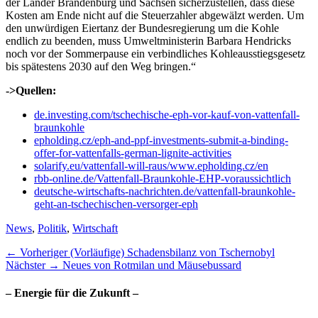
der Länder Brandenburg und Sachsen sicherzustellen, dass diese
Kosten am Ende nicht auf die Steuerzahler abgewälzt werden. Um
den unwürdigen Eiertanz der Bundesregierung um die Kohle
endlich zu beenden, muss Umweltministerin Barbara Hendricks
noch vor der Sommerpause ein verbindliches Kohleausstiegsgesetz
bis spätestens 2030 auf den Weg bringen.“
->Quellen:
de.investing.com/tschechische-eph-vor-kauf-von-vattenfall-
braunkohle
epholding.cz/eph-and-ppf-investments-submit-a-binding-
offer-for-vattenfalls-german-lignite-activities
solarify.eu/vattenfall-will-raus/www.epholding.cz/en
rbb-online.de/Vattenfall-Braunkohle-EHP-voraussichtlich
deutsche-wirtschafts-nachrichten.de/vattenfall-braunkohle-
geht-an-tschechischen-versorger-eph
Kategorien
News
,
Politik
,
Wirtschaft
Beitragsnavigation
Vorheriger
← Vorheriger
(Vorläufige) Schadensbilanz von Tschernobyl
Nächster
Beitrag:
Nächster →
Neues von Rotmilan und Mäusebussard
Beitrag:
– Energie für die Zukunft –