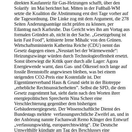
direkten Kaufanreiz für Gas-Heizungen schafft, über den
Solarify im Mai berichtet hat. Mitten in der Fußball-WM
setzte die Koalition die Abstimmung erst drei Tage vorher auf
die Tagesordnung. Die Linke zog mit dem Argument, die 278
Seiten Änderungsanträge nicht prüfen zu können, per
Eilantrag nach Karlsruhe. Das Gericht wies ihn am Vortag aus
formalen Gründen ab, nicht in der Sache. „Gesetzgebung ist
kein Fast Food”, kritisierte Irene Mihalic von den Grünen.
Wirtschaftsministerin Katherina Reiche (CDU) nennt das
Gesetz dagegen einen „Neustart bei der Wärmewende“:
Heizungszwänge würden durch Technologieoffenheit ersetzt.
Sonst überwiegt die Kritik quer durch alle Lager: Agora
Energiewende warnt, dass Gas- und Ölkessel noch lange auf
fossile Brennstoffe angewiesen bleiben, was bei einem
steigenden CO2-Preis eine Kostenfalle ist. Der
Eigentümerverband Haus & Grund sieht in der Biotreppe
„erhebliche Rechtsunsicherheiten”. Selbst die SPD, die dem
Gesetz zugestimmt hat, sieht darin nach den Worten ihrer
energiepolitischen Sprecherin Nina Scheer eine
Verschlechterung gegenüber dem bisherigen
Gebäudeenergiegesetz. Der Wissenschaftliche Dienst des
Bundestags meldete verfassungsrechtliche Zweifel an, und in
der Anhörung nannte Fachanwalt Remo Klinger den Entwurf
„verfassungswidrig, europarechtswidrig“. Die Deutsche
Umwelthilfe kündigte am Tag des Beschlusses eine