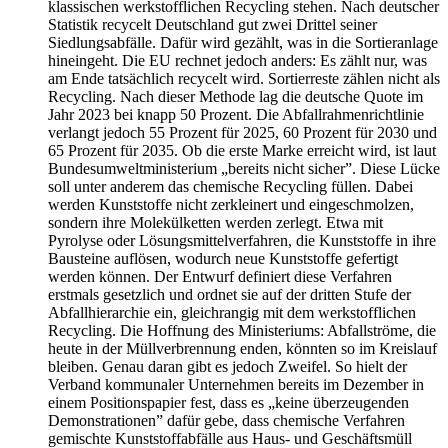
klassischen werkstofflichen Recycling stehen. Nach deutscher
Statistik recycelt Deutschland gut zwei Drittel seiner
Siedlungsabfälle. Dafür wird gezählt, was in die Sortieranlage
hineingeht. Die EU rechnet jedoch anders: Es zählt nur, was
am Ende tatsächlich recycelt wird. Sortierreste zählen nicht als
Recycling. Nach dieser Methode lag die deutsche Quote im
Jahr 2023 bei knapp 50 Prozent. Die Abfallrahmenrichtlinie
verlangt jedoch 55 Prozent für 2025, 60 Prozent für 2030 und
65 Prozent für 2035. Ob die erste Marke erreicht wird, ist laut
Bundesumweltministerium „bereits nicht sicher”. Diese Lücke
soll unter anderem das chemische Recycling füllen. Dabei
werden Kunststoffe nicht zerkleinert und eingeschmolzen,
sondern ihre Molekülketten werden zerlegt. Etwa mit
Pyrolyse oder Lösungsmittelverfahren, die Kunststoffe in ihre
Bausteine auflösen, wodurch neue Kunststoffe gefertigt
werden können. Der Entwurf definiert diese Verfahren
erstmals gesetzlich und ordnet sie auf der dritten Stufe der
Abfallhierarchie ein, gleichrangig mit dem werkstofflichen
Recycling. Die Hoffnung des Ministeriums: Abfallströme, die
heute in der Müllverbrennung enden, könnten so im Kreislauf
bleiben. Genau daran gibt es jedoch Zweifel. So hielt der
Verband kommunaler Unternehmen bereits im Dezember in
einem Positionspapier fest, dass es „keine überzeugenden
Demonstrationen” dafür gebe, dass chemische Verfahren
gemischte Kunststoffabfälle aus Haus- und Geschäftsmüll