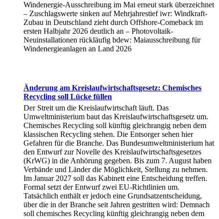
Windenergie-Ausschreibung im Mai erneut stark überzeichnet
– Zuschlagswerte sinken auf Mehrjahrestief iwr: Windkraft-
Zubau in Deutschland zieht durch Offshore-Comeback im
ersten Halbjahr 2026 deutlich an – Photovoltaik-
Neuinstallationen rückläufig bdew: Maiausschreibung für
Windenergieanlagen an Land 2026
Änderung am Kreislaufwirtschaftsgesetz: Chemisches
Recycling soll Lücke füllen
Der Streit um die Kreislaufwirtschaft läuft. Das
Umweltministerium baut das Kreislaufwirtschaftsgesetz um.
Chemisches Recycling soll künftig gleichrangig neben dem
klassischen Recycling stehen. Die Entsorger sehen hier
Gefahren für die Branche. Das Bundesumweltministerium hat
den Entwurf zur Novelle des Kreislaufwirtschaftsgesetzes
(KrWG) in die Anhörung gegeben. Bis zum 7. August haben
Verbände und Länder die Möglichkeit, Stellung zu nehmen.
Im Januar 2027 soll das Kabinett eine Entscheidung treffen.
Formal setzt der Entwurf zwei EU-Richtlinien um.
Tatsächlich enthält er jedoch eine Grundsatzentscheidung,
über die in der Branche seit Jahren gestritten wird: Demnach
soll chemisches Recycling künftig gleichrangig neben dem