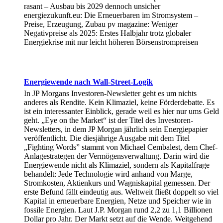
rasant – Ausbau bis 2029 dennoch unsicher
energiezukunft.eu: Die Erneuerbaren im Stromsystem –
Preise, Erzeugung, Zubau pv magazine: Weniger
Negativpreise als 2025: Erstes Halbjahr trotz globaler
Energiekrise mit nur leicht höheren Börsenstrompreisen
Energiewende nach Wall-Street-Logik
In JP Morgans Investoren-Newsletter geht es um nichts
anderes als Rendite. Kein Klimaziel, keine Förderdebatte. Es
ist ein interessanter Einblick, gerade weil es hier nur ums Geld
geht. „Eye on the Market“ ist der Titel des Investoren-
Newsletters, in dem JP Morgan jährlich sein Energiepapier
veröffentlicht. Die diesjährige Ausgabe mit dem Titel
„Fighting Words” stammt von Michael Cembalest, dem Chef-
Anlagestrategen der Vermögensverwaltung. Darin wird die
Energiewende nicht als Klimaziel, sondern als Kapitalfrage
behandelt: Jede Technologie wird anhand von Marge,
Stromkosten, Aktienkurs und Wagniskapital gemessen. Der
erste Befund fällt eindeutig aus. Weltweit fließt doppelt so viel
Kapital in erneuerbare Energien, Netze und Speicher wie in
fossile Energien. Laut J.P. Morgan rund 2,2 zu 1,1 Billionen
Dollar pro Jahr. Der Markt setzt auf die Wende. Weitgehend