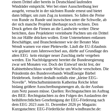
einem Drittel aller bereits in Deutschland laufenden
Windräder entspricht. Wer bei einer Ausschreibung leer
ausgeht, versucht in der nächsten Runde erneut und bietet
dann billiger, um zum Zug zu kommen. So fallen die Preise
von Runde zu Runde und inzwischen unter die Schwelle, ab
der sich manche Projekte überhaupt noch rechnen. Den
Druck geben die Firmen an die Landwirte weiter: Diese
berichten, dass Projektierer vereinbarte Pachten um ein Drittel
bis zur Hälfte drücken wollen. Erste Unternehmen entlassen
Beschäftigte, und Branchenkenner wie der Berater Max
Wendt warnen vor einer Pleitewelle. Läuft die EU-Erlaubnis
wie geplant zum Jahreswechsel aus, dürfte auf Grundlage des
alten EEG kein einziger neuer Zuschlag mehr vergeben
werden. Ein Nachfolgegesetz bereitet die Bundesregierung
zwar seit Monaten vor. Doch der Entwurf steckt fest, der
Kabinettsbeschluss wurde Woche um Woche verschoben. Die
Präsidentin des Bundesverbands WindEnergie Bärbel
Heidebroek. fordert deshalb notfalls eine „kleine EEG-
Novelle”. Wirtschaftsministerin Katherina Reiche lehnt
bislang größere Ausschreibungsmengen ab, da der Ausbau
zum Netz passen müsse. Quellen: Rechtsgutachten im Auftrag
des BEE: Rechtsgutachten zu den Folgen des Auslaufens der
beihilferechtlichen Genehmigung der EEG-Förderung nach
dem EEG 2023 zum 31. Dezember 2026 pv Magazin:
Kurzgutachten: EEG-Förderlücke droht windbranche.de: