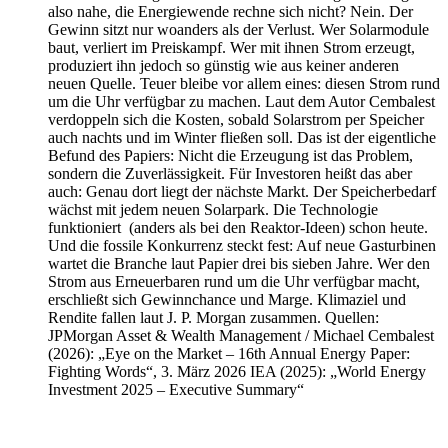
also nahe, die Energiewende rechne sich nicht? Nein. Der
Gewinn sitzt nur woanders als der Verlust. Wer Solarmodule
baut, verliert im Preiskampf. Wer mit ihnen Strom erzeugt,
produziert ihn jedoch so günstig wie aus keiner anderen
neuen Quelle. Teuer bleibe vor allem eines: diesen Strom rund
um die Uhr verfügbar zu machen. Laut dem Autor Cembalest
verdoppeln sich die Kosten, sobald Solarstrom per Speicher
auch nachts und im Winter fließen soll. Das ist der eigentliche
Befund des Papiers: Nicht die Erzeugung ist das Problem,
sondern die Zuverlässigkeit. Für Investoren heißt das aber
auch: Genau dort liegt der nächste Markt. Der Speicherbedarf
wächst mit jedem neuen Solarpark. Die Technologie
funktioniert (anders als bei den Reaktor-Ideen) schon heute.
Und die fossile Konkurrenz steckt fest: Auf neue Gasturbinen
wartet die Branche laut Papier drei bis sieben Jahre. Wer den
Strom aus Erneuerbaren rund um die Uhr verfügbar macht,
erschließt sich Gewinnchance und Marge. Klimaziel und
Rendite fallen laut J. P. Morgan zusammen. Quellen:
JPMorgan Asset & Wealth Management / Michael Cembalest
(2026): „Eye on the Market – 16th Annual Energy Paper:
Fighting Words“, 3. März 2026 IEA (2025): „World Energy
Investment 2025 – Executive Summary“