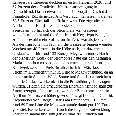
Erneuerbare Energien deckten im ersten Halbjahr 2026 rund
62 Prozent der öffentlichen Nettostromerzeugung in
Deutschland. Das ist etwas mehr als im Vorjahr. Das hat das
Fraunhofer ISE gemeldet. Am Verbrauch gemessen waren es
58,5 Prozent. Ebenfalls ein Rekordwert. Die eigentliche
Nachricht der Halbjahresbilanz steckt jedoch in den
Preisdaten: So hat sich der Strompreis vom Gaspreis
weitgehend gelöst und die Stunden mit Negativpreisen gehen
zurück, obwohl mehr Solarstrom im Netz war als je zuvor.
Als der Iran-Krieg im Frühjahr die Gaspreise binnen weniger
Wochen um 48 Prozent in die Höhe trieb, produzierte ein
Gaskraftwerk für rund 133 Euro je Megawattstunde. Nach
der bisherigen Logik der Strombörse hätte das den gesamten
Markt mitziehen müssen, denn das teuerste gerade benötigte
Kraftwerk setzt den Preis für alle. Doch im März kostete
Strom im Durchschnitt nur 95 Euro je Megawattstunde, da an
immer mehr Stunden Wind, Sonne und Speicher ausreichten
und die Gaskraftwerke nicht in die Preisbildung einbezogen
wurden. „Hätten die erneuerbaren Energien nicht so stark zur
Stromerzeugung beigetragen, wäre der Börsenstrompreis im
April um 76 Prozent höher gewesen”, sagt Leonhard Gandhi,
Projektleiter von Energy Charts am Fraunhofer ISE. Statt
rund 69 Euro hätte die Megawattstunde damit gut 120 Euro
gekostet. Bemerkenswert ist auch die folgende Entwicklung:
Zwischen Januar und Juni gab es rund 300 Stunden mit