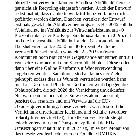
ökoeffizient verwerten können. Für diese Abfälle dürften sie
gar nicht als Recycling eingestuft werden. Auch der Entwurf
selbst mahnt, dass etablierte werkstoffliche Verfahren nicht
gefährdet werden dürfen. Daneben verankert der Entwurf
erstmals gesetzliche Abfallvermeidungsziele. Bis 2045 soll die
Abfallmenge im Verhältnis zur Wirtschaftsleistung um 40
Prozent sinken, der Pro-Kopf-Siedlungsabfall um 20 Prozent
und die Lebensmittelabfälle in Handel, Gastronomie und
Haushalten schon bis 2030 um 30 Prozent. Auch die
Wertstoffhöfe sollen sich wandeln. Ab 2033 müssen
Kommunen noch brauchbare Gegenstände annehmen und auf
Wunsch zusammen mit dem Sperrmüll abholen. Diese sollen
dann über eine Online-Plattform zur Wiederverwendung
angeboten werden. Sanktionen sind an keines der Ziele
geknüpft, sodass dies als Wunsch verstanden werden kann,
nicht als Gesetz mit Pflichten. Gestrichen wird dagegen die
Obhutspflicht, die seit 2020 die Vernichtung unverkaufter
Neuware eindämmen sollte. So wie es aktuell aussieht,
passiert das ersatzlos und mit Verweis auf die EU-
Ökodesignverordnung. Diese verbietet zwar ab sofort die
Vernichtung unverkaufter Kleidung und Schuhe, (worüber
Solarify hier berichtet hat), für alle anderen Produkte gilt
jedoch vorerst nur eine Transparenzpflicht. Die EU-
Umsetzungsfrist läuft im Juni 2027 ab, im selben Monat soll
das Gesetz verabschiedet werden. Quellen: BMUKN: