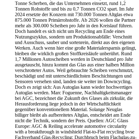
Tonne Scherben, die das Unternehmen einsetzt, rund 1,2
Tonnen Rohstoffe und bis zu 0,7 Tonnen CO2 spart. Im Jahr
2024 ersetzte der Konzern mit 730.000 Tonnen Altglas etwa
875.000 Tonnen Primärrohstoffe. Ab 2026 wollen die Partner
mehr als 300.000 Scheiben pro Jahr in den Kreislauf führen.
Doch handelt es sich nicht um Recycling am Ende eines
Nutzungszyklus, sondern um Produktionsabfälle: Verschnitt
und Ausschuss, sauber und sortenrein, direkt aus den eigenen
Werken. Auch wenn hier eine große Materialersparnis gelingt,
bleiben die wirklich großen Stoffkreisläufe unberührt. Rund
1,7 Millionen Autoscheiben werden in Deutschland pro Jahr
ausgetauscht, hinzu kommt das Glas aus einer halben Million
verschrotteter Autos. Weil gebrauchte Scheiben verschmutzt,
beschädigt und mit unterschiedlichsten Beschichtungen und
Sensoren versehen sind, landen sie weiter im Downcycling.
Doch es zeigt sich: Aus Autoglas kann wieder hochwertiges
Autoglas werden. Marc Foguenne, Nachhaltigkeitsmanager
bei AGC, bezeichnet die Zukunft des Glases als zirkulär, die
Herausforderung liege jedoch in der Wirtschaftlichkeit
gegenüber konventionellem Material. Solange Neuglas
billiger bleibt als aufbereitetes Altglas, entscheidet am Ende
nicht die Technik, sondern der Preis. Quellen: AGC Glass
Europe: AGC & Reiling accelerate automotive circularity
with a breakthrough in windshield Flat-to-Flat recycling bvse
Fachverband Glas-Recycling: Durchbruch beim Flachglas-zu-