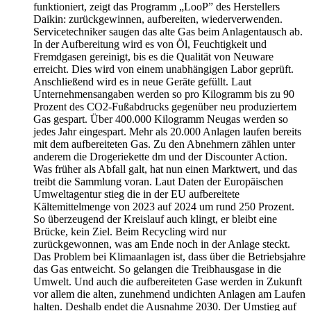
funktioniert, zeigt das Programm „LooP” des Herstellers
Daikin: zurückgewinnen, aufbereiten, wiederverwenden.
Servicetechniker saugen das alte Gas beim Anlagentausch ab.
In der Aufbereitung wird es von Öl, Feuchtigkeit und
Fremdgasen gereinigt, bis es die Qualität von Neuware
erreicht. Dies wird von einem unabhängigen Labor geprüft.
Anschließend wird es in neue Geräte gefüllt. Laut
Unternehmensangaben werden so pro Kilogramm bis zu 90
Prozent des CO2-Fußabdrucks gegenüber neu produziertem
Gas gespart. Über 400.000 Kilogramm Neugas werden so
jedes Jahr eingespart. Mehr als 20.000 Anlagen laufen bereits
mit dem aufbereiteten Gas. Zu den Abnehmern zählen unter
anderem die Drogeriekette dm und der Discounter Action.
Was früher als Abfall galt, hat nun einen Marktwert, und das
treibt die Sammlung voran. Laut Daten der Europäischen
Umweltagentur stieg die in der EU aufbereitete
Kältemittelmenge von 2023 auf 2024 um rund 250 Prozent.
So überzeugend der Kreislauf auch klingt, er bleibt eine
Brücke, kein Ziel. Beim Recycling wird nur
zurückgewonnen, was am Ende noch in der Anlage steckt.
Das Problem bei Klimaanlagen ist, dass über die Betriebsjahre
das Gas entweicht. So gelangen die Treibhausgase in die
Umwelt. Und auch die aufbereiteten Gase werden in Zukunft
vor allem die alten, zunehmend undichten Anlagen am Laufen
halten. Deshalb endet die Ausnahme 2030. Der Umstieg auf