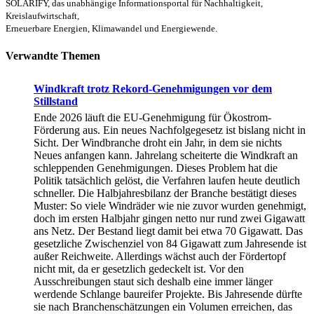
SOLARIFY, das unabhängige Informationsportal für Nachhaltigkeit,
Kreislaufwirtschaft,
Erneuerbare Energien, Klimawandel und Energiewende.
Verwandte Themen
Windkraft trotz Rekord-Genehmigungen vor dem
Stillstand
Ende 2026 läuft die EU-Genehmigung für Ökostrom-
Förderung aus. Ein neues Nachfolgegesetz ist bislang nicht in
Sicht. Der Windbranche droht ein Jahr, in dem sie nichts
Neues anfangen kann. Jahrelang scheiterte die Windkraft an
schleppenden Genehmigungen. Dieses Problem hat die
Politik tatsächlich gelöst, die Verfahren laufen heute deutlich
schneller. Die Halbjahresbilanz der Branche bestätigt dieses
Muster: So viele Windräder wie nie zuvor wurden genehmigt,
doch im ersten Halbjahr gingen netto nur rund zwei Gigawatt
ans Netz. Der Bestand liegt damit bei etwa 70 Gigawatt. Das
gesetzliche Zwischenziel von 84 Gigawatt zum Jahresende ist
außer Reichweite. Allerdings wächst auch der Fördertopf
nicht mit, da er gesetzlich gedeckelt ist. Vor den
Ausschreibungen staut sich deshalb eine immer länger
werdende Schlange baureifer Projekte. Bis Jahresende dürfte
sie nach Branchenschätzungen ein Volumen erreichen, das