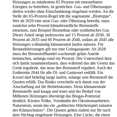
Heizungen zu mindestens 65 Prozent mit erneuerbaren
Energien zu betreiben, ist gestrichen. Gas- und Ölheizungen
dürfen wieder ohne Einschränkung eingebaut werden. An die
Stelle der 65-Prozent-Regel tritt die sogenannte „Biotreppe“.
Wer ab 2029 eine neue Gas- oder Ölheizung betreibt, muss
zunächst zehn Prozent klimafreundliche Brennstoffe
einsetzen, zum Beispiel Biomethan oder synthetisches Gas.
Dieser Anteil steigt stufenweise auf 15 Prozent ab 2030, 30
Prozent ab 2035 und 60 Prozent ab 2040, sodass ab 2045 alle
Heizungen vollständig klimaneutral laufen müssen. Für
Bestandsheizungen gilt nur eine Grüngasquote: Ab 2028
muss der Brennstoffhandel wachsende grüne Anteile
beimischen, anfangs rund ein Prozent. Der Unterschied lässt
sich damit zusammenfassen, dass während das alte Gesetz das
Gerät regulierte, das neue den Brennstoff reguliert. Auch der
Endtermin 2044 für alle Öl- und Gaskessel entfällt. Ein
Kessel darf beliebig lange laufen, solange sein Brennstoff die
Quoten erfüllt. Das Risiko verschiebt sich damit von der
Anschaffung auf die Betriebskosten. Denn klimaneutrale
Brennstoffe sind knapp und teuer und der Bedarf von
Millionen Heizungen übersteigt das Biogas-Potenzial
deutlich. Kirsten Nölke, Vorständin des Ökostromanbieters
Naturstrom, nennt das ein „politisches Hütchenspiel zulasten
des Klimaschutzes“. Die Quoten gelten zudem nur für nach
dem Stichtag eingebaute Heizungen. Eine Lücke, die einen