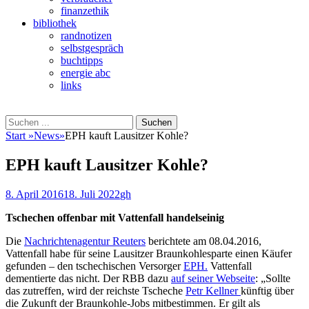
finanzethik
bibliothek
randnotizen
selbstgespräch
buchtipps
energie abc
links
Suchen
Suchen
nach:
Start
»
News
»
EPH kauft Lausitzer Kohle?
EPH kauft Lausitzer Kohle?
Veröffentlicht
Autor
8. April 2016
18. Juli 2022
gh
am
Tschechen offenbar mit Vattenfall handelseinig
Die
Nachrichtenagentur Reuters
berichtete am 08.04.2016,
Vattenfall habe für seine Lausitzer Braunkohlesparte einen Käufer
gefunden – den tschechischen Versorger
EPH.
Vattenfall
dementierte das nicht. Der RBB dazu
auf seiner Webseite
: „Sollte
das zutreffen, wird der reichste Tscheche
Petr Kellner
künftig über
die Zukunft der Braunkohle-Jobs mitbestimmen. Er gilt als