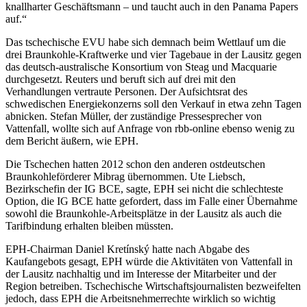
knallharter Geschäftsmann – und taucht auch in den Panama Papers
auf.“
Das tschechische EVU habe sich demnach beim Wettlauf um die
drei Braunkohle-Kraftwerke und vier Tagebaue in der Lausitz gegen
das deutsch-australische Konsortium von Steag und Macquarie
durchgesetzt. Reuters und beruft sich auf drei mit den
Verhandlungen vertraute Personen. Der Aufsichtsrat des
schwedischen Energiekonzerns soll den Verkauf in etwa zehn Tagen
abnicken. Stefan Müller, der zuständige Pressesprecher von
Vattenfall, wollte sich auf Anfrage von rbb-online ebenso wenig zu
dem Bericht äußern, wie EPH.
Die Tschechen hatten 2012 schon den anderen ostdeutschen
Braunkohleförderer Mibrag übernommen. Ute Liebsch,
Bezirkschefin der IG BCE, sagte, EPH sei nicht die schlechteste
Option, die IG BCE hatte gefordert, dass im Falle einer Übernahme
sowohl die Braunkohle-Arbeitsplätze in der Lausitz als auch die
Tarifbindung erhalten bleiben müssten.
EPH-Chairman Daniel Kretínský hatte nach Abgabe des
Kaufangebots gesagt, EPH würde die Aktivitäten von Vattenfall in
der Lausitz nachhaltig und im Interesse der Mitarbeiter und der
Region betreiben. Tschechische Wirtschaftsjournalisten bezweifelten
jedoch, dass EPH die Arbeitsnehmerrechte wirklich so wichtig