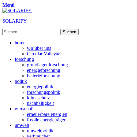
Menü
SOLARIFY
Suchen
nach:
Primäres
Zum
home
Inhalt
wir über uns
Menü
springen
Circular Valley®
forschung
grundlagenforschung
energieforschung
batterieforschung
politik
energiepolitik
forschungspolitik
klimaschutz
nachhaltigkeit
wirtschaft
erneuerbare energien
fossile energieträger
umwelt
umweltpolitik
verbraucher