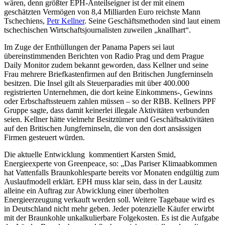
wären, denn größter EPH-Anteilseigner ist der mit einem
geschätzten Vermögen von 8,4 Milliarden Euro reichste Mann
Tschechiens,
Petr Kellner
. Seine Geschäftsmethoden sind laut einem
tschechischen Wirtschaftsjournalisten zuweilen „knallhart“.
Im Zuge der Enthüllungen der Panama Papers sei laut
übereinstimmenden Berichten von Radio Prag und dem Prague
Daily Monitor zudem bekannt geworden, dass Kellner und seine
Frau mehrere Briefkastenfirmen auf den Britischen Jungferninseln
besitzen. Die Insel gilt als Steuerparadies mit über 400.000
registrierten Unternehmen, die dort keine Einkommens-, Gewinns
oder Erbschaftssteuern zahlen müssen – so der RBB. Kellners PPF
Gruppe sagte, dass damit keinerlei illegale Aktivitäten verbunden
seien. Kellner hätte vielmehr Besitztümer und Geschäftsaktivitäten
auf den Britischen Jungferninseln, die von den dort ansässigen
Firmen gesteuert würden.
Die aktuelle Entwicklung kommentiert Karsten Smid,
Energieexperte von Greenpeace, so: „Das Pariser Klimaabkommen
hat Vattenfalls Braunkohlesparte bereits vor Monaten endgültig zum
Auslaufmodell erklärt. EPH muss klar sein, dass in der Lausitz
alleine ein Auftrag zur Abwicklung einer überholten
Energieerzeugung verkauft werden soll. Weitere Tagebaue wird es
in Deutschland nicht mehr geben. Jeder potenzielle Käufer erwirbt
mit der Braunkohle unkalkulierbare Folgekosten. Es ist die Aufgabe