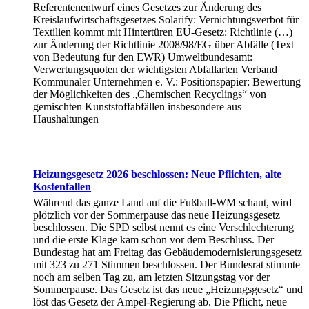
Referentenentwurf eines Gesetzes zur Änderung des
Kreislaufwirtschaftsgesetzes Solarify: Vernichtungsverbot für
Textilien kommt mit Hintertüren EU-Gesetz: Richtlinie (…)
zur Änderung der Richtlinie 2008/98/EG über Abfälle (Text
von Bedeutung für den EWR) Umweltbundesamt:
Verwertungsquoten der wichtigsten Abfallarten Verband
Kommunaler Unternehmen e. V.: Positionspapier: Bewertung
der Möglichkeiten des „Chemischen Recyclings“ von
gemischten Kunststoffabfällen insbesondere aus
Haushaltungen
Heizungsgesetz 2026 beschlossen: Neue Pflichten, alte
Kostenfallen
Während das ganze Land auf die Fußball-WM schaut, wird
plötzlich vor der Sommerpause das neue Heizungsgesetz
beschlossen. Die SPD selbst nennt es eine Verschlechterung
und die erste Klage kam schon vor dem Beschluss. Der
Bundestag hat am Freitag das Gebäudemodernisierungsgesetz
mit 323 zu 271 Stimmen beschlossen. Der Bundesrat stimmte
noch am selben Tag zu, am letzten Sitzungstag vor der
Sommerpause. Das Gesetz ist das neue „Heizungsgesetz“ und
löst das Gesetz der Ampel-Regierung ab. Die Pflicht, neue