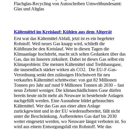
Flachglas-Recycling von Autoscheiben Umweltbundesamt:
Glas und Altglas
Kältemittel im Kreislauf: Kühlen aus dem Altgerät
Erst war das Kältemittel Abfall, jetzt ist es ein begehrter
Rohstoff. Weil neues Gas knapp wird, schließt die
Kühlbranche den Kreislauf. Wer in diesen Tagen die
Klimaanlage hochdreht, macht sich selten Gedanken über das
Gas, das im Inneren zirkuliert. Dabei ist dieses Gas selbst ein
Klimaproblem: Die meisten Kältemittel sind Treibhausgase,
die tausendfach stärker wirken als CO2. Die EU-F-Gas-
Verordnung senkt den zulässigen Höchstwert für neu
verkauftes Kältemittel schrittweise: von gut 82 Millionen
Tonnen pro Jahr auf rund 9 Millionen Tonnen ab 2030 – fast
neun Zehntel weniger. Die klimaschädlichsten Gase dürfen
bereits heute nicht mehr als Neuware in bestehende Anlagen
nachgefüllt werden. Eine Ausnahme bildet gebrauchtes
Kältemittel. Wer das Gas aus einer alten Anlage
zurückgewinnt und in der EU wiederaufbereitet, fällt nicht
unter die Beschränkung. Aufbereitetes Gas darf bis 2030
weiter eingesetzt werden, wo Neuware längst verboten ist. So
wird aus einem Entsorgungsfall ein Rohstoff. Wie das