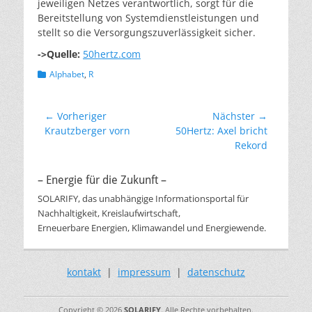
jeweiligen Netzes verantwortlich, sorgt für die
Bereitstellung von Systemdienstleistungen und
stellt so die Versorgungszuverlässigkeit sicher.
->Quelle:
50hertz.com
Kategorien
Alphabet
,
R
Beitragsnavigation
← Vorheriger
Nächster →
Vorheriger
Nächster
Krautzberger vorn
50Hertz: Axel bricht
Beitrag:
Beitrag:
Rekord
– Energie für die Zukunft –
SOLARIFY, das unabhängige Informationsportal für
Nachhaltigkeit, Kreislaufwirtschaft,
Erneuerbare Energien, Klimawandel und Energiewende.
kontakt
|
impressum
|
datenschutz
Copyright © 2026
SOLARIFY
. Alle Rechte vorbehalten.