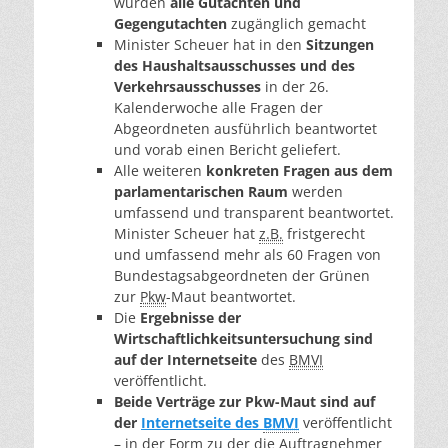
wurden
alle Gutachten und
Gegengutachten
zugänglich gemacht
Minister Scheuer hat in den
Sitzungen
des Haushaltsausschusses und des
Verkehrsausschusses
in der 26.
Kalenderwoche alle Fragen der
Abgeordneten ausführlich beantwortet
und vorab einen Bericht geliefert.
Alle weiteren
konkreten Fragen aus dem
parlamentarischen Raum
werden
umfassend und transparent beantwortet.
Minister Scheuer hat
z.B.
fristgerecht
und umfassend mehr als 60 Fragen von
Bundestagsabgeordneten der Grünen
zur
Pkw
-Maut beantwortet.
Die
Ergebnisse der
Wirtschaftlichkeitsuntersuchung sind
auf der Internetseite
des
BMVI
veröffentlicht.
Beide Verträge zur Pkw
-Maut sind auf
der
Internetseite des
BMVI
veröffentlicht
– in der Form zu der die Auftragnehmer