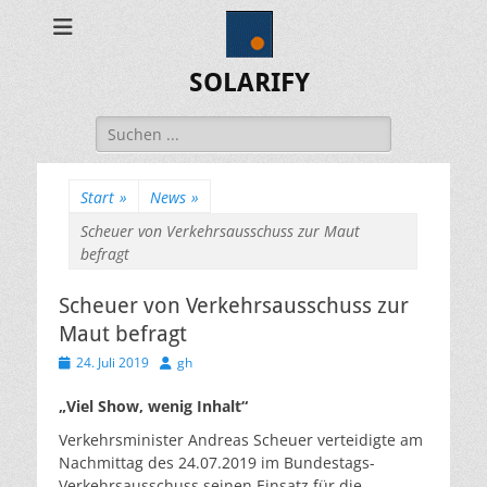
SOLARIFY
Suchen
nach:
Start
»
News
»
Scheuer von Verkehrsausschuss zur Maut
befragt
Scheuer von Verkehrsausschuss zur
Maut befragt
Veröffentlicht
Autor
24. Juli 2019
gh
am
„Viel Show, wenig Inhalt“
Verkehrsminister Andreas Scheuer verteidigte am
Nachmittag des 24.07.2019 im Bundestags-
Verkehrsausschuss seinen Einsatz für die