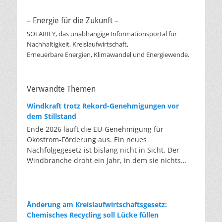
– Energie für die Zukunft –
SOLARIFY, das unabhängige Informationsportal für
Nachhaltigkeit, Kreislaufwirtschaft,
Erneuerbare Energien, Klimawandel und Energiewende.
Verwandte Themen
Windkraft trotz Rekord-Genehmigungen vor
dem Stillstand
Ende 2026 läuft die EU-Genehmigung für
Ökostrom-Förderung aus. Ein neues
Nachfolgegesetz ist bislang nicht in Sicht. Der
Windbranche droht ein Jahr, in dem sie nichts
Neues anfangen kann. Jahrelang scheiterte die
Windkraft an schleppenden Genehmigungen.
Dieses Problem hat die Politik tatsächlich gelöst,
die Verfahren laufen heute deutlich schneller. Die
Änderung am Kreislaufwirtschaftsgesetz:
Halbjahresbilanz der Branche bestätigt dieses
Chemisches Recycling soll Lücke füllen