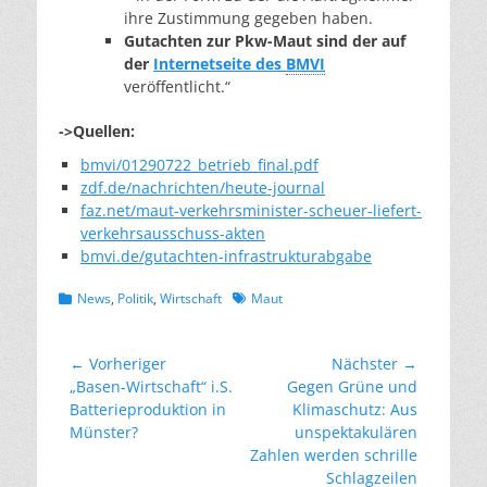
ihre Zustimmung gegeben haben.
Gutachten zur Pkw
-Maut sind der auf
der
Internetseite des
BMVI
veröffentlicht.“
->Quellen:
bmvi/01290722_betrieb_final.pdf
zdf.de/nachrichten/heute-journal
faz.net/maut-verkehrsminister-scheuer-liefert-
verkehrsausschuss-akten
bmvi.de/gutachten-infrastrukturabgabe
Kategorien
Schlagworte
News
,
Politik
,
Wirtschaft
Maut
Beitragsnavigation
← Vorheriger
Nächster →
Vorheriger
Nächster
„Basen-Wirtschaft“ i.S.
Gegen Grüne und
Beitrag:
Beitrag:
Batterieproduktion in
Klimaschutz: Aus
Münster?
unspektakulären
Zahlen werden schrille
Schlagzeilen