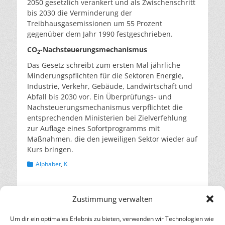
2050 gesetzlich verankert und als Zwischenschritt
bis 2030 die Verminderung der
Treibhausgasemissionen um 55 Prozent
gegenüber dem Jahr 1990 festgeschrieben.
CO
-Nachsteuerungsmechanismus
2
Das Gesetz schreibt zum ersten Mal jährliche
Minderungspflichten für die Sektoren Energie,
Industrie, Verkehr, Gebäude, Landwirtschaft und
Abfall bis 2030 vor. Ein Überprüfungs- und
Nachsteuerungsmechanismus verpflichtet die
entsprechenden Ministerien bei Zielverfehlung
zur Auflage eines Sofortprogramms mit
Maßnahmen, die den jeweiligen Sektor wieder auf
Kurs bringen.
Kategorien
Alphabet
,
K
Beitragsnavigation
← Vorheriger
Nächster →
Zustimmung verwalten
Vorheriger
Nächster
AGEB:
Klimaschutzgesetz in
Beitrag:
Beitrag:
Energieverbrauch
Kraft getreten
Um dir ein optimales Erlebnis zu bieten, verwenden wir Technologien wie