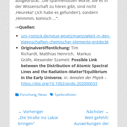
ausgedrückt: ,Die spannendsten Worte, die es in
der Wissenschaft zu hören gibt, sind nicht
‚Heureka!‘ (‚Ich habe es gefunden‘), sondern
‚Hmmmm, komisch …‘“.
->Quellen:
uni-rostock.de/neue-gesetzmaessigkeit-in-den-
eigenschaften-chemischer-elemente-entdeckt
Originalveröffentlichung:
Tim
Richardt, Matthias Heinrich, Markus
Gräfe, Alexander Szameit:
Possible Link
between the Distribution of Atomic Spectral
Lines and the Radiation–Matter?Equilibrium
in the Early Universe
, in:
Annalen der Physik –
https://doi.org/10.1002/andp.202000033
Kategorien
Schlagworte
Forschung
,
News
Spektrallinien
Beitragsnavigation
← Vorheriger
Nächster →
Vorheriger
Nächster
„Die Straße ins Labor
Weit gefehlt:
Beitrag:
Beitrag:
bringen“
Auswirkungen der