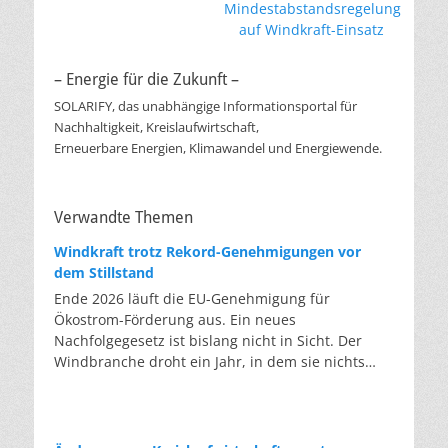
Mindestabstandsregelung
auf Windkraft-Einsatz
– Energie für die Zukunft –
SOLARIFY, das unabhängige Informationsportal für
Nachhaltigkeit, Kreislaufwirtschaft,
Erneuerbare Energien, Klimawandel und Energiewende.
Verwandte Themen
Windkraft trotz Rekord-Genehmigungen vor
dem Stillstand
Ende 2026 läuft die EU-Genehmigung für
Ökostrom-Förderung aus. Ein neues
Nachfolgegesetz ist bislang nicht in Sicht. Der
Windbranche droht ein Jahr, in dem sie nichts
Neues anfangen kann. Jahrelang scheiterte die
Windkraft an schleppenden Genehmigungen.
Dieses Problem hat die Politik tatsächlich gelöst,
die Verfahren laufen heute deutlich schneller. Die