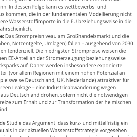
ann. In dessen Folge kann es wettbewerbs- und
aus kommen, die in der fundamentalen Modellierung nicht
ere Wasserstoffimporte in die EU beziehungsweise in die
ahrscheinlich.
se
: Das Strompreisniveau am Großhandelsmarkt und die
aben, Netzentgelte, Umlagen) fallen – ausgehend von 2030
n tendenziell. Die niedrigsten Strompreise weisen die
en EE-Anteil an der Stromerzeugung beziehungsweise
erksparks auf. Daher werden insbesondere exponierte
eil (vor allem Regionen mit einem hohen Potenzial an
ielsweise Deutschland, UK, Niederlande) attraktiver für
n Green Leakage – eine Industrieabwanderung wegen
aus Deutschland drohen, sofern nicht die notwendigen
nreize zum Erhalt und zur Transformation der heimischen
ind.
 Studie das Argument, dass kurz- und mittelfristig ein
au als in der aktuellen Wasserstoffstrategie vorgesehen