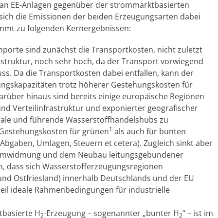
kt an EE-Anlagen gegenüber der strommarktbasierten
e sich die Emissionen der beiden Erzeugungsarten dabei
ommt zu folgenden Kernergebnissen:
mporte sind zunächst die Transportkosten, nicht zuletzt
struktur, noch sehr hoch, da der Transport vorwiegend
uss. Da die Transportkosten dabei entfallen, kann der
ngskapazitäten trotz höherer Gestehungskosten für
Darüber hinaus sind bereits einige europäische Regionen
nd Verteilinfrastruktur und exponierter geografischer
trale und führende Wasserstoffhandelshubs zu
1
e Gestehungskosten für grünen
als auch für bunten
Abgaben, Umlagen, Steuern et cetera). Zugleich sinkt aber
r Umwidmung und dem Neubau leitungsgebundener
nen, dass sich Wasserstofferzeugungsregionen
 und Ostfriesland) innerhalb Deutschlands und der EU
eil ideale Rahmenbedingungen für industrielle
tbasierte H
-Erzeugung – sogenannter „bunter H
“ – ist im
2
2