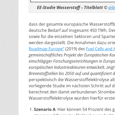
EE-Studie Wasserstoff – Titelblatt ©
arb
dass der gesamte europäische Wasserstoffbed
deutsche Bedarf auf insgesamt 450 TWh. De
sowie für die einzelnen Sektoren und Sparten
werden dargestellt. Die Annahmen dazu orie
Roadmap Europe“
(2019) des
Fuel Cells and
gemeinschaftliches Projekt der Europäischen Ko
einschlägiger Forschungseinrichtungen in Europ
europäischen Industrieakteuren entwickelt, zeig
Brennstoffzellen bis 2050 auf und quantifizier
perspektivisch die Wasserstoffelektrolyse alt
vorliegende Studie im nächsten Schritt auf d
berechnet den damit verbundenen Strombeda
Wasserstoffelektrolyse wurden hierfür erstel
Szenario A
: Hier können 54 Prozent des