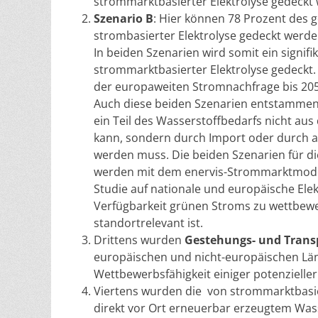
strommarktbasierter Elektrolyse gedeckt
Szenario B
: Hier können 78 Prozent des
strombasierter Elektrolyse gedeckt werde
In beiden Szenarien wird somit ein signifi
strommarktbasierter Elektrolyse gedeckt.
der europaweiten Stromnachfrage bis 205
Auch diese beiden Szenarien entstammen d
ein Teil des Wasserstoffbedarfs nicht au
kann, sondern durch Import oder durch 
werden muss. Die beiden Szenarien für d
werden mit dem enervis-Strommarktmodell
Studie auf nationale und europäische Elek
Verfügbarkeit grünen Stroms zu wettbewer
standortrelevant ist.
Drittens wurden
Gestehungs- und Trans
europäischen und nicht-europäischen Län
Wettbewerbsfähigkeit einiger potenzieller
Viertens wurden die von strommarktbasi
direkt vor Ort erneuerbar erzeugtem Wass