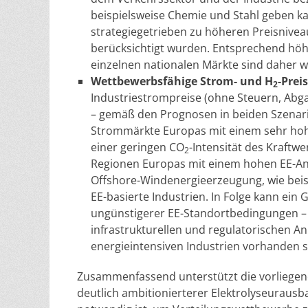
beispielsweise Chemie und Stahl geben k
strategiegetrieben zu höheren Preisnive
berücksichtigt wurden. Entsprechend höh
einzelnen nationalen Märkte sind daher w
Wettbewerbsfähige Strom- und H
-Prei
2
Industriestrompreise (ohne Steuern, Abg
– gemäß den Prognosen in beiden Szenarie
Strommärkte Europas mit einem sehr hoh
einer geringen CO
-Intensität des Kraftw
2
Regionen Europas mit einem hohen EE-Ant
Offshore-Windenergieerzeugung, wie beisp
EE-basierte Industrien. In Folge kann ei
ungünstigerer EE-Standortbedingungen – 
infrastrukturellen und regulatorischen A
energieintensiven Industrien vorhanden s
Zusammenfassend unterstützt die vorliegende
deutlich ambitionierterer Elektrolyseurausb