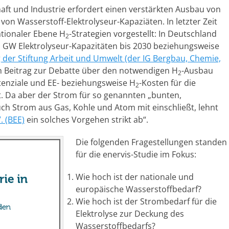
haft und Industrie erfordert einen verstärkten Ausbau von
on Wasserstoff-Elektrolyseur-Kapaziäten. In letzter Zeit
tionaler Ebene H
-Strategien vorgestellt: In Deutschland
2
n GW Elektrolyseur-Kapazitäten bis 2030 beziehungsweise
 der Stiftung Arbeit und Umwelt (der IG Bergbau, Chemie,
n Beitrag zur Debatte über den notwendigen H
-Ausbau
2
tenziale und EE- beziehungsweise H
-Kosten für die
2
. Da aber der Strom für so genannten „bunten,
ch Strom aus Gas, Kohle und Atom mit einschließt, lehnt
 (BEE)
ein solches Vorgehen strikt ab“.
Die folgenden Fragestellungen standen
für die enervis-Studie im Fokus:
Wie hoch ist der nationale und
europäische Wasserstoffbedarf?
Wie hoch ist der Strombedarf für die
Elektrolyse zur Deckung des
Wasserstoffbedarfs?