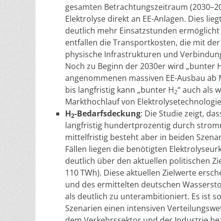
gesamten Betrachtungszeitraum (2030–205
Elektrolyse direkt an EE-Anlagen. Dies lie
deutlich mehr Einsatzstunden ermöglicht a
entfallen die Transportkosten, die mit de
physische Infrastrukturen und Verbindun
Noch zu Beginn der 2030er wird „bunter 
angenommenen massiven EE-Ausbau ab Mitt
bis langfristig kann „bunter H
“ auch als 
2
Markthochlauf von Elektrolysetechnologien
H
-Bedarfsdeckung
: Die Studie zeigt, das
2
langfristig hundertprozentig durch stro
mittelfristig besteht aber in beiden Szen
Fällen liegen die benötigten Elektrolyseu
deutlich über den aktuellen politischen Zi
110 TWh). Diese aktuellen Zielwerte ersc
und des ermittelten deutschen Wassersto
als deutlich zu unterambitioniert. Es ist
Szenarien einen intensiven Verteilungs
dem Verkehrssektor und der Industrie be