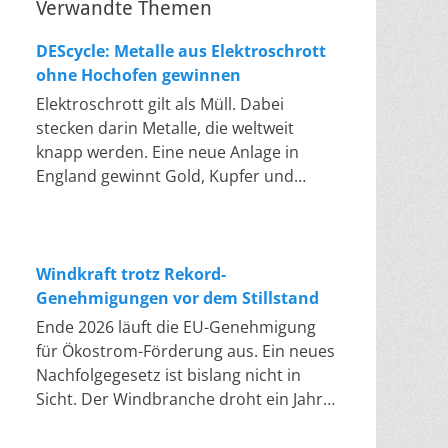
Verwandte Themen
DEScycle: Metalle aus Elektroschrott
ohne Hochofen gewinnen
Elektroschrott gilt als Müll. Dabei
stecken darin Metalle, die weltweit
knapp werden. Eine neue Anlage in
England gewinnt Gold, Kupfer und
Palladium heraus, in einem Bad bei 50
bis 80 Grad, statt wie bisher im
Hochofen. Klassisches Metallrecycling
schmilzt Leiterplatten und Kabelreste
Windkraft trotz Rekord-
bei mehreren hundert bis über
Genehmigungen vor dem Stillstand
tausend Grad ein. Energieintensiv und
Ende 2026 läuft die EU-Genehmigung
nur im industriellen Großmaßstab
für Ökostrom-Förderung aus. Ein neues
möglich. Das Londoner Start-up
Nachfolgegesetz ist bislang nicht in
DEScycle hat im englischen Teesside
Sicht. Der Windbranche droht ein Jahr,
eine Demonstrationsanlage eröffnet,
in dem sie nichts Neues anfangen kann.
die ohne diese Hitze auskommt: Ein
Jahrelang scheiterte die Windkraft an