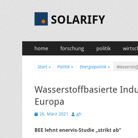
SOLARIFY
Primäres
Zum
home
forschung
politik
wirtsc
Inhalt
Menü
springen
Start
»
Politik
»
Energiepolitik
»
Wasserstof
Wasserstoffbasierte Ind
Europa
Veröffentlicht
Autor
26. März 2021
gh
am
BEE lehnt enervis-Studie „strikt ab“