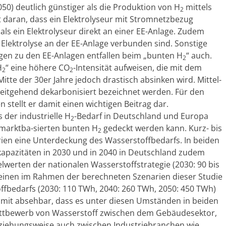
0) deutlich günstiger als die Produktion von H
mittels
2
gt daran, dass ein Elektrolyseur mit Stromnetzbezug
ls ein Elektrolyseur direkt an einer EE-Anlage. Zudem
r Elektrolyse an der EE-Anlage verbunden sind. Sonstige
gen zu den EE-Anlagen entfallen beim „bunten H
“ auch.
2
H
“ eine höhere CO
-Intensität aufweisen, die mit dem
2
2
e der 30er Jahre jedoch drastisch absinken wird. Mittel-
weitgehend dekarbonisiert bezeichnet werden. Für den
 stellt er damit einen wichtigen Beitrag dar.
s der industrielle H
-Bedarf in Deutschland und Europa
2
mmarktba-sierten bunten H
gedeckt werden kann. Kurz- bis
2
arien eine Unterdeckung des Wasserstoffbedarfs. In beiden
rkapazitäten in 2030 und in 2040 in Deutschland zudem
elwerten der nationalen Wasserstoffstrategie (2030: 90 bis
heinen im Rahmen der berechneten Szenarien dieser Studie
ffbedarfs (2030: 110 TWh, 2040: 260 TWh, 2050: 450 TWh)
 somit absehbar, dass es unter diesen Umständen in beiden
wettbewerb von Wasserstoff zwischen dem Gebäudesektor,
ziehungsweise auch zwischen Industriebranchen wie