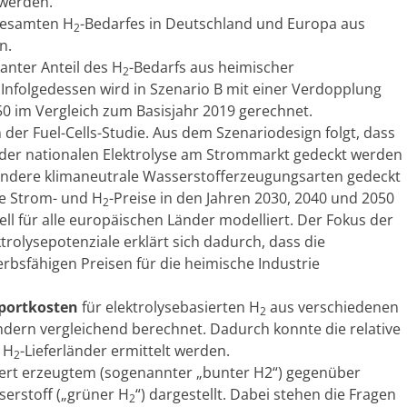
 werden.
 gesamten H
-Bedarfes in Deutschland und Europa aus
2
n.
kanter Anteil des H
-Bedarfs aus heimischer
2
 Infolgedessen wird in Szenario B mit einer Verdopplung
0 im Vergleich zum Basisjahr 2019 gerechnet.
er Fuel-Cells-Studie. Aus dem Szenariodesign folgt, dass
s der nationalen Elektrolyse am Strommarkt gedeckt werden
andere klimaneutrale Wasserstofferzeugungsarten gedeckt
ie Strom- und H
-Preise in den Jahren 2030, 2040 und 2050
2
 für alle europäischen Länder modelliert. Der Fokus der
trolysepotenziale erklärt sich dadurch, dass die
bsfähigen Preisen für die heimische Industrie
portkosten
für elektrolysebasierten H
aus verschiedenen
2
dern vergleichend berechnet. Dadurch konnte die relative
 H
-Lieferländer ermittelt werden.
2
ert erzeugtem (sogenannter „bunter H2“) gegenüber
erstoff („grüner H
“) dargestellt. Dabei stehen die Fragen
2