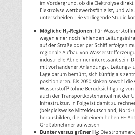
im Vordergrund, ob die Elektrolyse dire
Elektrolyse wettbewerbsfähig ist, und wi
unterscheiden. Die vorliegende Studie k
Mögliche H
-Regionen
: Für Wasserstoffi
2
wegen einer noch fehlenden Leitungsinfra
auf der Straße oder per Schiff erfolgen m
regionale Aufbau von Wasserstofferzeugu
industrielle Abnehmer interessant sein. 
mit vorhandener Anlandungs-, Leitungs- u
Lage darum bemüht, sich künftig als zen
positionieren. Bis 2050 sinken sowohl di
2
Wasserstoff
(ohne Berücksichtigung von 
auch der Transportkostenanteil mit de
Infrastruktur. In Folge ist damit zu rech
(beispielsweise Mitteldeutschland, Nord-
herausbilden, die mit einem hohen EE-Ant
Großabnehmer aufweisen.
Bunter versus grüner H
: Die strommark
2