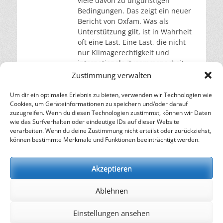
viele davon zu ungünstigen
Bedingungen. Das zeigt ein neuer
Bericht von Oxfam. Was als
Unterstützung gilt, ist in Wahrheit
oft eine Last. Eine Last, die nicht
nur Klimagerechtigkeit und
internationale Zusammenarbeit
schadet, sie bremst auch den
Zustimmung verwalten
globalen Klimaschutz. 65 Prozent
der öffentlichen Klimafinanzierung,
Um dir ein optimales Erlebnis zu bieten, verwenden wir Technologien wie
Cookies, um Geräteinformationen zu speichern und/oder darauf
die reiche
weiterlesen…
zuzugreifen. Wenn du diesen Technologien zustimmst, können wir Daten
wie das Surfverhalten oder eindeutige IDs auf dieser Website
verarbeiten. Wenn du deine Zustimmung nicht erteilst oder zurückziehst,
– Energie für die Zukunft –
können bestimmte Merkmale und Funktionen beeinträchtigt werden.
SOLARIFY, das unabhängige Informationsportal für
Nachhaltigkeit, Kreislaufwirtschaft,
Akzeptieren
Erneuerbare Energien, Klimawandel und Energiewende.
Ablehnen
kontakt
|
impressum
|
datenschutz
Einstellungen ansehen