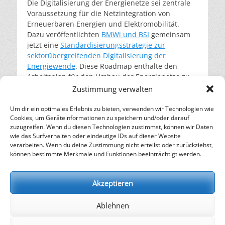
Die Digitalisierung der Energienetze sei zentrale
Voraussetzung für die Netzintegration von
Erneuerbaren Energien und Elektromobilität.
Dazu veröffentlichten
BMWi und BSI
gemeinsam
jetzt eine
Standardisierungsstrategie zur
sektorübergreifenden Digitalisierung der
Energiewende
. Diese Roadmap enthalte den
Arbeitsplan für den Umbau der Energienetze zu
sogenannten „Smart Grids“. Ziel sei die
Zustimmung verwalten
Vernetzung aller Akteure der Stromversorgung im
intelligenten Energienetz der Zukunft.
Um dir ein optimales Erlebnis zu bieten, verwenden wir Technologien wie
Cookies, um Geräteinformationen zu speichern und/oder darauf
weiterlesen…
zuzugreifen. Wenn du diesen Technologien zustimmst, können wir Daten
wie das Surfverhalten oder eindeutige IDs auf dieser Website
verarbeiten. Wenn du deine Zustimmung nicht erteilst oder zurückziehst,
– Energie für die Zukunft –
können bestimmte Merkmale und Funktionen beeinträchtigt werden.
SOLARIFY, das unabhängige Informationsportal für
Nachhaltigkeit, Kreislaufwirtschaft,
Akzeptieren
Erneuerbare Energien, Klimawandel und Energiewende.
Ablehnen
kontakt
|
impressum
|
datenschutz