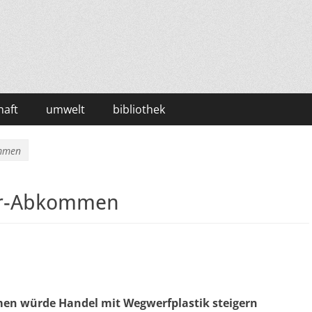
haft
umwelt
bibliothek
mmen
r-Abkommen
n würde Handel mit Wegwerfplastik steigern