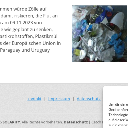
mmen würde Zölle auf
amit riskieren, die Flut an
in am 09.11.2023 von
le wie geplant zu senken,
stikrohstoffen, Plastikmüll
s der Europäischen Union in
n, Paraguay und Uruguay
kontakt
|
impressum
|
datenschutz
Um dir ein 
Geräteinfor
Technologie
auf dieser 
26
SOLARIFY
. Alle Rechte vorbehalten.
Datenschutz
| Catch Responsive vo
zurückziehs