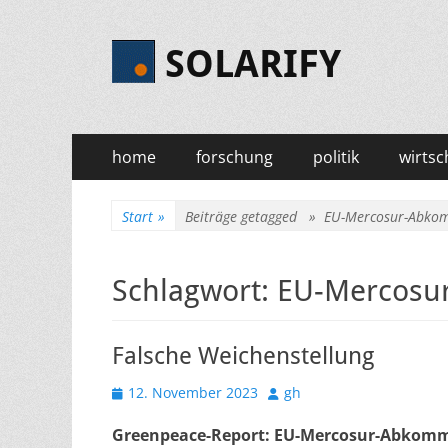
SOLARIFY
Primäres
Zum
home
forschung
politik
wirtsc
Inhalt
Menü
springen
Start
»
Beiträge getagged »
EU-Mercosur-Abko
Schlagwort:
EU-Mercosu
Falsche Weichenstellung
Veröffentlicht
Autor
12. November 2023
gh
am
Greenpeace-Report: EU-Mercosur-Abkomme