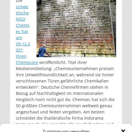
Die
schwe
dische
NGO
Chems
ec hat
am
09.12.2
021
ihren
Chemscore
veröffentlicht. Titel ihrer
Medienmitteilung: „Chemieunternehmen preisen
ihre Umweltfreundlichkeit an, während sie hinter
verschlossenen Türen gefährliche Chemikalien
entwickeln“. Deutsche Chemiefirmen stehen in
Bezug auf Nachhaltigkeit im internationalen
Vergleich noch nicht gut da. Chemsec hat sich die
50 größten Chemieunternehmen weltweit genau
angeschaut und Noten vergeben. Am besten
schneidet die thailändische Firma Indorama
Ventures ab. Sie erreichte 29 von 48 Punkten und
damit die Note B. Ganz hinten auf Platz 50
Zustimmung verwalten