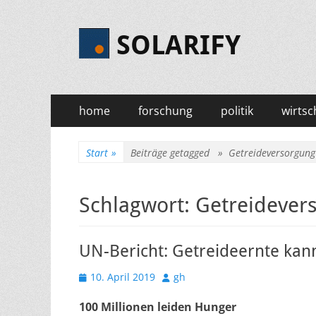
SOLARIFY
Primäres
Zum
home
forschung
politik
wirtsc
Inhalt
Menü
springen
Start
»
Beiträge getagged »
Getreideversorgung
Schlagwort:
Getreidever
UN-Bericht: Getreideernte kan
Veröffentlicht
Autor
10. April 2019
gh
am
100 Millionen leiden Hunger