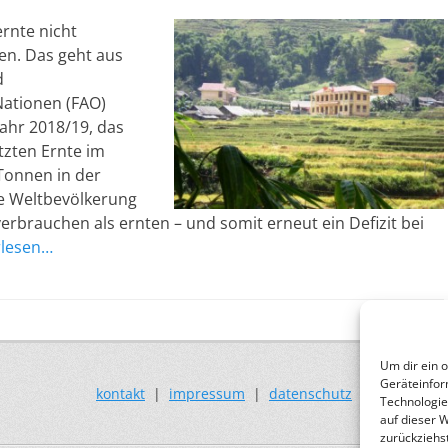
rnte nicht
en. Das geht aus
d
Nationen (FAO)
ahr 2018/19, das
etzten Ernte im
Tonnen in der
ie Weltbevölkerung
rbrauchen als ernten – und somit erneut ein Defizit bei
rlesen…
Um dir ein 
Geräteinfor
kontakt
|
impressum
|
datenschutz
Technologie
auf dieser 
zurückziehs