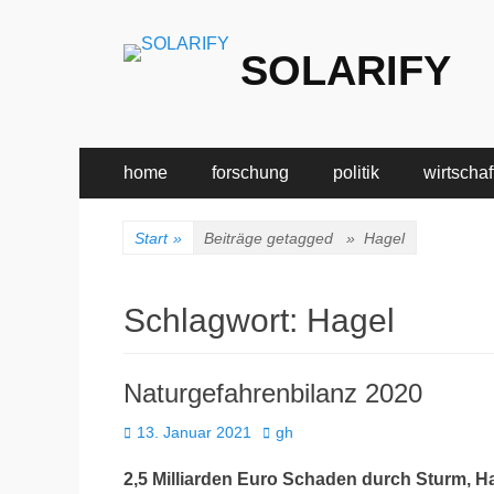
SOLARIFY
Primäres
Zum
home
forschung
politik
wirtschaf
Inhalt
Menü
springen
Start
»
Beiträge getagged »
Hagel
Schlagwort:
Hagel
Natur­ge­fah­ren­bi­lanz 2020
Veröffentlicht
Autor
13. Januar 2021
gh
am
2,5 Mil­li­ar­den Euro Scha­den durch Sturm, H