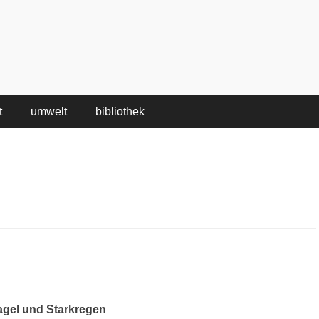
t
umwelt
bibliothek
agel und Star­kre­gen