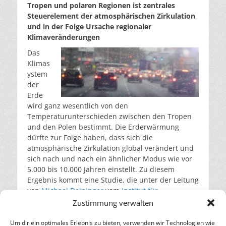
Tropen und polaren Regionen ist zentrales
Steuerelement der atmosphärischen Zirkulation
und in der Folge Ursache regionaler
Klimaveränderungen
Das
Klimas
ystem
der
Erde
wird ganz wesentlich von den
Temperaturunterschieden zwischen den Tropen
und den Polen bestimmt. Die Erderwärmung
dürfte zur Folge haben, dass sich die
atmosphärische Zirkulation global verändert und
sich nach und nach ein ähnlicher Modus wie vor
5.000 bis 10.000 Jahren einstellt. Zu diesem
Ergebnis kommt eine Studie, die unter der Leitung
von
Michael Deininger
vom
Institut für
Geowissenschaften der Johannes Gutenberg-
Zustimmung verwalten
Universität Mainz (JGU)
erstellt und in
Nature
Communications
veröffentlicht wurde.
Um dir ein optimales Erlebnis zu bieten, verwenden wir Technologien wie