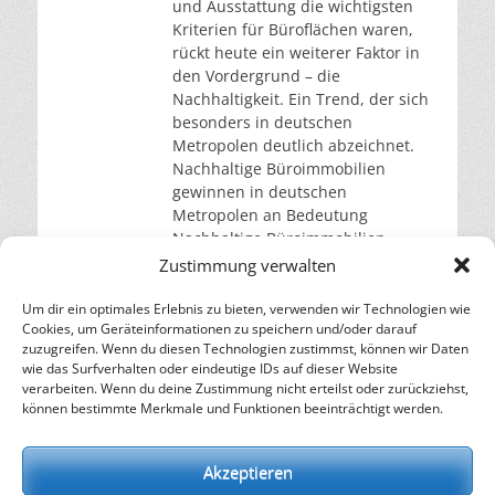
und Ausstattung die wichtigsten
Kriterien für Büroflächen waren,
rückt heute ein weiterer Faktor in
den Vordergrund – die
Nachhaltigkeit. Ein Trend, der sich
besonders in deutschen
Metropolen deutlich abzeichnet.
Nachhaltige Büroimmobilien
gewinnen in deutschen
Metropolen an Bedeutung
Nachhaltige Büroimmobilien
erfahren in Deutschland,
Zustimmung verwalten
insbesondere an den Top-
Standorten wie Berlin, Frankfurt,
Um dir ein optimales Erlebnis zu bieten, verwenden wir Technologien wie
Cookies, um Geräteinformationen zu speichern und/oder darauf
München
weiterlesen…
zuzugreifen. Wenn du diesen Technologien zustimmst, können wir Daten
wie das Surfverhalten oder eindeutige IDs auf dieser Website
verarbeiten. Wenn du deine Zustimmung nicht erteilst oder zurückziehst,
– Energie für die Zukunft –
können bestimmte Merkmale und Funktionen beeinträchtigt werden.
SOLARIFY, das unabhängige Informationsportal für
Nachhaltigkeit, Kreislaufwirtschaft,
Akzeptieren
Erneuerbare Energien, Klimawandel und Energiewende.