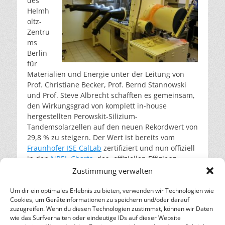
des
Helmh
oltz-
Zentru
ms
Berlin
für
Materialien und Energie unter der Leitung von
Prof. Christiane Becker, Prof. Bernd Stannowski
und Prof. Steve Albrecht schafften es gemeinsam,
den Wirkungsgrad von komplett in-house
hergestellten Perowskit-Silizium-
Tandemsolarzellen auf den neuen Rekordwert von
29,8 % zu steigern. Der Wert ist bereits vom
Fraunhofer ISE CalLab
zertifiziert und nun offiziell
in den
NREL-Charts
, der „offiziellen Effizienz-
Weltrangliste“ (
pv magazine
), verzeichnet. Damit
Zustimmung verwalten
rücke die 30-Prozent-Marke in greifbare Nähe, so
eine
Medienmitteilung aus Berlin-Adlershof
.
Um dir ein optimales Erlebnis zu bieten, verwenden wir Technologien wie
Cookies, um Geräteinformationen zu speichern und/oder darauf
weiterlesen…
zuzugreifen. Wenn du diesen Technologien zustimmst, können wir Daten
wie das Surfverhalten oder eindeutige IDs auf dieser Website