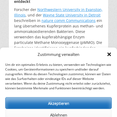
entdeckt
Forscher der
Northwestern University in Evanston,
Illinois
, und der
Wayne State University in Detroit
beschreiben in
nature comm Communications
ein
lang übersehenes Kupferprotein aus methan- und
ammoniakoxidierenden Bakterien. Diese
verwenden das kupferabhängige Enzym
particulate Methane Monooxygenase (pMMO). Die
Ergebnisse identifizieren ein kupferbindendes
Protein, das ein fehlendes Glied in der Funktion
Zustimmung verwalten
von Enzymen darstellen kann, die für die globalen
Kohlenstoff- und Stickstoffkreisläufe entscheidend
Um dir ein optimales Erlebnis zu bieten, verwenden wir Technologien wie
Cookies, um Geräteinformationen zu speichern und/oder darauf
sind.
weiterlesen…
zuzugreifen. Wenn du diesen Technologien zustimmst, können wir Daten
wie das Surfverhalten oder eindeutige IDs auf dieser Website
verarbeiten. Wenn du deine Zustimmung nicht erteilst oder zurückziehst,
– Energie für die Zukunft –
können bestimmte Merkmale und Funktionen beeinträchtigt werden.
SOLARIFY, das unabhängige Informationsportal für
Nachhaltigkeit, Kreislaufwirtschaft,
Akzeptieren
Erneuerbare Energien, Klimawandel und Energiewende.
Ablehnen