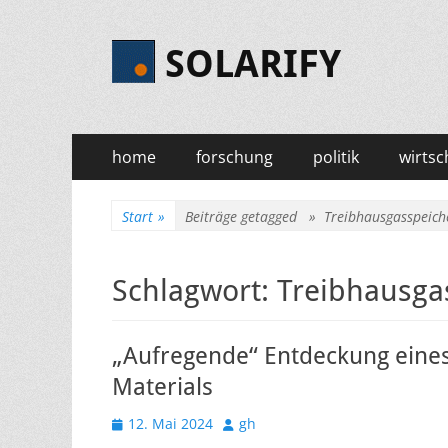
SOLARIFY
Primäres
Zum
home
forschung
politik
wirtsc
Inhalt
Menü
springen
Start
»
Beiträge getagged »
Treibhausgasspeich
Schlagwort:
Treibhausga
„Aufregende“ Entdeckung eine
Materials
Veröffentlicht
Autor
12. Mai 2024
gh
am