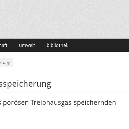
haft
umwelt
bibliothek
erung
sspeicherung
s porösen Treibhausgas-speichernden