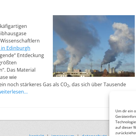
käfigartigen
eibhausgase
Wissenschaftlern
 in Edinburgh
regende“ Entdeckung
 größten
“. Das Material
gase wie
ein noch stärkeres Gas als CO
, das sich über Tausende
2
weiterlesen…
Um dir ein 
Geräteinfor
Technologie
auf dieser 
zurückziehs