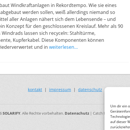
baut Windkraftanlagen in Rekordtempo. Wie sie eines
 abgebaut werden sollen, weiß allerdings niemand so
ittel aller Anlagen nähert sich dem Lebensende – und
 ein Konzept für den geschlossenen Kreislauf. Mehr als 90
 Windrads lassen sich recyceln: Stahltürme,
ente, Kupferkabel. Diese Komponenten können
iederverwertet und in
weiterlesen…
kontakt
|
impressum
|
datenschutz
Um dir ein 
Geräteinfor
26
SOLARIFY
. Alle Rechte vorbehalten.
Datenschutz
| Catch Responsive vo
Technologie
auf dieser 
zurückziehs