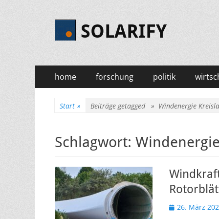
SOLARIFY
Primäres
Zum
home
forschung
politik
wirtsc
Inhalt
Menü
springen
Start
»
Beiträge getagged »
Windenergie Kreisla
Schlagwort:
Windenergie 
Windkraft
Rotorblät
Veröffentlicht
26. März 20
am