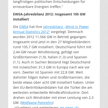
langfristigen politischen Entscheidungen für
erneuerbare Energien treffen.“
EWEA-Jahresbilanz 2012: Insgesamt 105 GW
installiert
Die
EWEA
hat ihre
Jahresbilanz „Wind in Power
Annual Statistics 2012“
vorgelegt. Demnach
wurden 2012 11,566 GW in Betrieb gegangen.
Insgesamt sind jetzt in den 27 Mitgliedsländern
rund 105,7 GW installiert. Deutschland führt mit
2,44 GW neuer Windleistung, gefolgt von
Großbritannien (1,9), Italien (1,3) und Spanien
(1,1). Auch in Sachen Bestand liegt Deutschland
mit inzwischen 31,3 GW in Europa nach wie vor
vorn. Zweiter ist Spanien mit 22,8 GW. Weit
dahinter folgen Italien und Großbritannien, die
beide etwas über acht GW installiert haben. Unter
den EU-Beitrittskandidaten hat die Türkei die am
weitesten entwickelte Windkraftindustrie. Dort
drehen sich Windräder mit einer Leistung von 2,3
GW. (
Wolfgang Pomrehn
)
->Quelle(n) und weiterlesen:
ee-news.ch
;