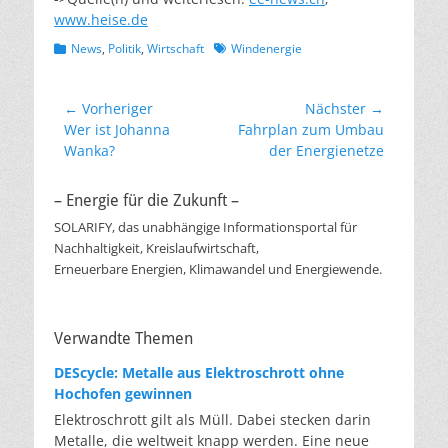
www.heise.de
Kategorien
Schlagworte
News
,
Politik
,
Wirtschaft
Windenergie
Beitragsnavigation
← Vorheriger
Nächster →
Vorheriger
Nächster
Wer ist Johanna
Fahrplan zum Umbau
Beitrag:
Beitrag:
Wanka?
der Energienetze
– Energie für die Zukunft –
SOLARIFY, das unabhängige Informationsportal für
Nachhaltigkeit, Kreislaufwirtschaft,
Erneuerbare Energien, Klimawandel und Energiewende.
Verwandte Themen
DEScycle: Metalle aus Elektroschrott ohne
Hochofen gewinnen
Elektroschrott gilt als Müll. Dabei stecken darin
Metalle, die weltweit knapp werden. Eine neue