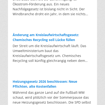
Ökostrom-Förderung aus. Ein neues
Nachfolgegesetz ist bislang nicht in Sicht. Der
Windbranche droht ein Jahr, in dem sie nichts
Neues anfangen kann. Jahrelang scheiterte die
Windkraft an schleppenden Genehmigungen.
Dieses Problem hat die Politik tatsächlich gelöst,
die Verfahren laufen heute deutlich schneller. Die
Änderung am Kreislaufwirtschaftsgesetz:
Halbjahresbilanz der Branche bestätigt dieses
Chemisches Recycling soll Lücke füllen
Muster: So viele Windräder wie nie zuvor wurden
Der Streit um die Kreislaufwirtschaft läuft. Das
genehmigt, doch im ersten Halbjahr gingen netto
Umweltministerium baut das
nur rund zwei Gigawatt ans Netz. Der Bestand
Kreislaufwirtschaftsgesetz um. Chemisches
liegt damit bei etwa 70 Gigawatt. Das gesetzliche
Recycling soll künftig gleichrangig neben dem
Zwischenziel von 84 Gigawatt zum Jahresende ist
klassischen Recycling stehen. Die Entsorger sehen
außer Reichweite. Allerdings wächst auch der
hier Gefahren für die Branche. Das
Fördertopf nicht mit, da er gesetzlich gedeckelt
Bundesumweltministerium hat den Entwurf zur
ist. Vor den Ausschreibungen staut sich deshalb
Novelle des Kreislaufwirtschaftsgesetzes (KrWG)
Heizungsgesetz 2026 beschlossen: Neue
eine immer länger werdende Schlange baureifer
in die Anhörung gegeben. Bis zum 7. August
Pflichten, alte Kostenfallen
Projekte. Bis Jahresende dürfte sie nach
haben Verbände und Länder die Möglichkeit,
Während das ganze Land auf die Fußball-WM
Branchenschätzungen ein Volumen erreichen, das
Stellung zu nehmen. Im Januar 2027 soll das
schaut, wird plötzlich vor der Sommerpause das
einem Drittel aller bereits in Deutschland
Kabinett eine Entscheidung treffen. Formal setzt
neue Heizungsgesetz beschlossen. Die SPD selbst
laufenden Windräder entspricht. Wer bei einer
der Entwurf zwei EU-Richtlinien um. Tatsächlich