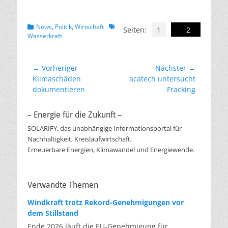
Kategorien
Schlagworte
News
,
Politik
,
Wirtschaft
Seiten:
1
2
Wasserkraft
Beitragsnavigation
← Vorheriger
Nächster →
Vorheriger
Nächster
Klimaschäden
acatech untersucht
Beitrag:
Beitrag:
dokumentieren
Fracking
– Energie für die Zukunft –
SOLARIFY, das unabhängige Informationsportal für
Nachhaltigkeit, Kreislaufwirtschaft,
Erneuerbare Energien, Klimawandel und Energiewende.
Verwandte Themen
Windkraft trotz Rekord-Genehmigungen vor
dem Stillstand
Ende 2026 läuft die EU-Genehmigung für