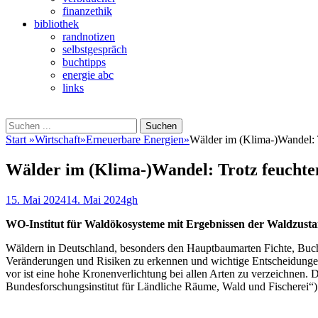
finanzethik
bibliothek
randnotizen
selbstgespräch
buchtipps
energie abc
links
Suchen
Suchen
nach:
Start
»
Wirtschaft
»
Erneuerbare Energien
»
Wälder im (Klima-)Wandel: T
Wälder im (Klima-)Wandel: Trotz feuchte
Veröffentlicht
Autor
15. Mai 2024
14. Mai 2024
gh
am
WO-Institut für Waldökosysteme mit Ergebnissen der Waldzust
Wäldern in Deutschland, besonders den Hauptbaumarten Fichte, Buche
Veränderungen und Risiken zu erkennen und wichtige Entscheidunge
vor ist eine hohe Kronenverlichtung bei allen Arten zu verzeichnen.
Bundesforschungs­institut für Ländliche Räume, Wald und Fischerei“)