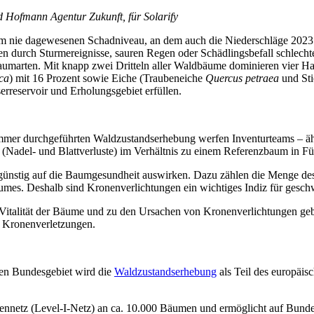
 Hofmann Agentur Zukunft, für Solarify
nem nie dagewesenen Schadniveau, an dem auch die Niederschläge 2023
en durch Sturmereignisse, sauren Regen oder Schädlingsbefall schlecht
aumarten. Mit knapp zwei Dritteln aller Waldbäume dominieren vier Ha
ca
) mit 16 Prozent sowie Eiche (Traubeneiche
Quercus petraea
und Sti
rreservoir und Erholungsgebiet erfüllen.
mer durchgeführten Waldzustandserhebung werfen Inventurteams – ähn
(Nadel- und Blattverluste) im Verhältnis zu einem Referenzbaum in Fü
ngünstig auf die Baumgesundheit auswirken. Dazu zählen die Menge des S
Baumes. Deshalb sind Kronenverlichtungen ein wichtiges Indiz für ges
talität der Bäume und zu den Ursachen von Kronenverlichtungen geben
d Kronenverletzungen.
ten Bundesgebiet wird die
Waldzustandserhebung
als Teil des europäi
ennetz (Level-I-Netz) an ca. 10.000 Bäumen und ermöglicht auf Bundes