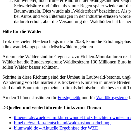
Ein weiterer, noch früherer Einbruch der Waldgesundheit zeigt
Schwefelsäure und fallen als saurer Regen später wieder auf d
Baumwurzeln. Dies wurde als „Waldsterben“ bezeichnet. Als 
bei Autos und von Filteranlagen in der Industrie erlassen wo
dadurch erholt, aber die Versauerung der Waldböden hat bis he
Hilfe für die Wälder
Trotz des vielen Niederschlags im Jahr 2023, kann die Erholungsphas
klimawandel-angepassten Mischwäldern geboten.
Artenreiche Wälder sind im Gegensatz zu Fichten-Monokulturen resil
Wälder hat die Bundesregierung Waldbesitzern 130 Millionen Euro i
sollen Wälder besser schützen.
Schritte in diese Richtung sind der Umbau in Laubwald-betonte, ungl
Wanderung von Baumarten aus trockenen Klimaten in unsere Breiten. 
sind damit Baumarten gemeint – oftmals heimische – die besser mit 
An den Thünen-Instituten für
Forstgenetik
und für
Waldökosysteme
l
->Quellen und weiterführende Links zum Thema:
thuenen.de/waelder-im-klima-wandel-trotz-feuchtem-winter-in
bmel.de/wald-in-deutschland/waldzustandserhebung
blumwald.de – Aktuelle Ergebnisse der WZE