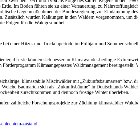
 sich zwischen 1991 und 1994 als Folge des sauren Regens in den 1980e
ie Erde. Im Boden führen sie zu einer Versauerung, zu Nährstoffungle
politische Gegenmaßnahmen der Bundesregierung zur Eindämmung des 
rden. Zusätzlich wurden Kalkungen in den Wäldern vorgenommen, um di
ute Folgen für die Waldgesundheit.
e bei einer Hitze- und Trockenperiode im Frühjahr und Sommer schnell
ienter, d.h. sie können sich besser an Klimawandel-bedingte Extremwe
m Förderprogramm Klimaangepasstes Waldmanagement bereitgestellt. Ve
eichaltrige, klimastabile Mischwälder mit „Zukunftsbaumarten“ bzw. die
Welche Baumarten sich als „Zukunftsbäume“ in Deutschlands Wäldern et
Trockenheit zurechtkommen und dennoch frostige Winter überleben.
aufen zahlreiche Forschungsprojekte zur Züchtung klimastabiler Wa
-schlechtem-zustand