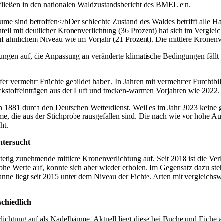
fließen in den nationalen Waldzustandsbericht des BMEL ein.
e sind betroffen</bDer schlechte Zustand des Waldes betrifft alle Hau
l mit deutlicher Kronenverlichtung (36 Prozent) hat sich im Vergleic
f ähnlichem Niveau wie im Vorjahr (21 Prozent). Die mittlere Kronenv
ngen auf, die Anpassung an veränderte klimatische Bedingungen fällt a
er vermehrt Früchte gebildet haben. In Jahren mit vermehrter Furchtbil
stoffeinträgen aus der Luft und trocken-warmen Vorjahren wie 2022.
1881 durch den Deutschen Wetterdienst. Weil es im Jahr 2023 keine gr
, die aus der Stichprobe rausgefallen sind. Die nach wie vor hohe Auss
ht.
ntersucht
tetig zunehmende mittlere Kronenverlichtung auf. Seit 2018 ist die Ver
e Werte auf, konnte sich aber wieder erholen. Im Gegensatz dazu steh
nne liegt seit 2015 unter dem Niveau der Fichte. Arten mit vergleich
chiedlich
chtung auf als Nadelbäume. Aktuell liegt diese bei Buche und Eiche ab