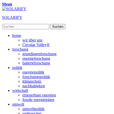
Menü
SOLARIFY
Suchen
nach:
Primäres
Zum
home
Inhalt
wir über uns
Menü
springen
Circular Valley®
forschung
grundlagenforschung
energieforschung
batterieforschung
politik
energiepolitik
forschungspolitik
klimaschutz
nachhaltigkeit
wirtschaft
erneuerbare energien
fossile energieträger
umwelt
umweltpolitik
verbraucher