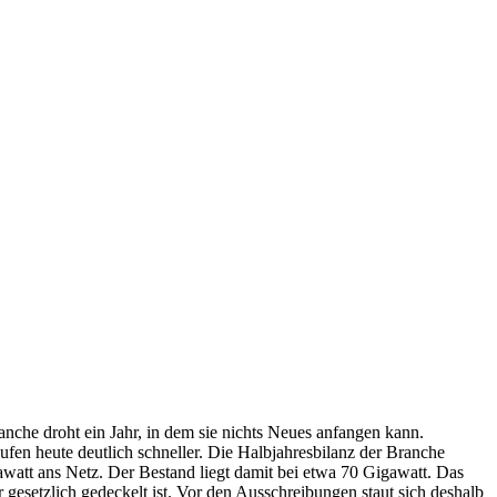
nche droht ein Jahr, in dem sie nichts Neues anfangen kann.
ufen heute deutlich schneller. Die Halbjahresbilanz der Branche
awatt ans Netz. Der Bestand liegt damit bei etwa 70 Gigawatt. Das
 gesetzlich gedeckelt ist. Vor den Ausschreibungen staut sich deshalb