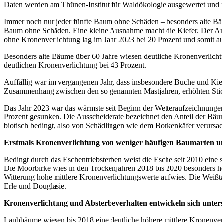
Daten werden am Thünen-Institut für Waldökologie ausgewertet und 
Immer noch nur jeder fünfte Baum ohne Schäden – besonders alte Bäum
Baum ohne Schäden. Eine kleine Ausnahme macht die Kiefer. Der Antei
ohne Kronenverlichtung lag im Jahr 2023 bei 20 Prozent und somit au
Besonders alte Bäume über 60 Jahre wiesen deutliche Kronenverlichtu
deutlichen Kronenverlichtung bei 43 Prozent.
Auffällig war im vergangenen Jahr, dass insbesondere Buche und Kief
Zusammenhang zwischen den so genannten Mastjahren, erhöhten Stick
Das Jahr 2023 war das wärmste seit Beginn der Wetteraufzeichnungen 
Prozent gesunken. Die Ausscheiderate bezeichnet den Anteil der Bäume
biotisch bedingt, also von Schädlingen wie dem Borkenkäfer verursac
Erstmals Kronenverlichtung von weniger häufigen Baumarten u
Bedingt durch das Eschentriebsterben weist die Esche seit 2010 eine s
Die Moorbirke wies in den Trockenjahren 2018 bis 2020 besonders hoh
Witterung hohe mittlere Kronenverlichtungswerte aufwies. Die Weißta
Erle und Douglasie.
Kronenverlichtung und Absterbeverhalten entwickeln sich unters
Laubbäume wiesen bis 2018 eine deutliche höhere mittlere Kronenverli