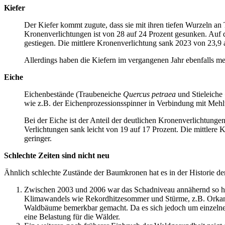
Kiefer
Der Kiefer kommt zugute, dass sie mit ihren tiefen Wurzeln an T
Kronenverlichtungen ist von 28 auf 24 Prozent gesunken. Auf d
gestiegen. Die mittlere Kronenverlichtung sank 2023 von 23,9 
Allerdings haben die Kiefern im vergangenen Jahr ebenfalls meh
Eiche
Eichenbestände (Traubeneiche
Quercus petraea
und Stieleiche
wie z.B. der Eichenprozessionsspinner in Verbindung mit Mehl
Bei der Eiche ist der Anteil der deutlichen Kronenverlichtunge
Verlichtungen sank leicht von 19 auf 17 Prozent. Die mittlere 
geringer.
Schlechte Zeiten sind nicht neu
Ähnlich schlechte Zustände der Baumkronen hat es in der Historie d
Zwischen 2003 und 2006 war das Schadniveau annähernd so hoc
Klimawandels wie Rekordhitzesommer und Stürme, z.B. Orkan „
Waldbäume bemerkbar gemacht. Da es sich jedoch um einzelne Ja
eine Belastung für die Wälder.