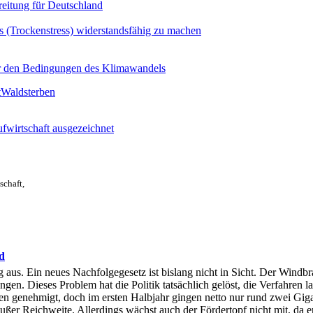
eitung für Deutschland
 (Trockenstress) widerstandsfähig zu machen
er den Bedingungen des Klimawandels
Schlagworte
t
Waldsterben
ufwirtschaft ausgezeichnet
schaft,
d
s. Ein neues Nachfolgegesetz ist bislang nicht in Sicht. Der Windbra
en. Dieses Problem hat die Politik tatsächlich gelöst, die Verfahren la
den genehmigt, doch im ersten Halbjahr gingen netto nur rund zwei Gig
ßer Reichweite. Allerdings wächst auch der Fördertopf nicht mit, da er