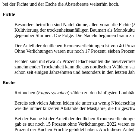
bei der Fichte und der Esche die Absterberate weiterhin hoch.
Fichte
Besonders betroffen sind Nadelbäume, allen voran die Fichte (
Kultivierung der trockenheitsanfälligen Baumart als Monokult
gegenüber Stürmen. Die Folge: Die Nadeln beginnen braun zu 
Der Anteil der deutlichen Kronenverlichtungen ist von 40 Proze
Ohne Verlichtungen waren nur noch 17 Prozent, sieben Prozentp
Fichten sind mit etwa 25 Prozent Flächenanteil die meistvertr
zunehmender Trockenheit kann die aus nordischen Wäldern stam
schon seit einigen Jahrzehnten und besonders in den letzten Jah
Buche
Rotbuchen (
Fagus sylvatica
) zählen zu den häufigsten Laubbä
Bereits seit vielen Jahren leiden sie unter zu wenig Niederschl
wie die immer kürzeren Abstände der Mastjahre, die für gesch
Bei der Buche ist der Anteil der deutlichen Kronenverlichtunge
gab es nur noch 15 Prozent ohne Verlichtungen. 2022 waren es n
Prozent der Buchen Früchte gebildet haben. Auch dieser Anteil