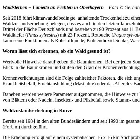
Waldsterben – Lametta an Fichten in Oberbayern
– Foto © Gerhard
Seit 2018 führt klimawandelbedingte, anhaltende Trockenheit zu ei
Waldzustandserhebung belegen, dass es auch in den letzten Jahrzehnt
Drittel der Fläche Deutschlands und bestehen zu 90 Prozent aus 11 B
Waldkiefer (
Pinus sylvestris
) mit 23 Prozent, Rotbuche (
Fagus sylvati
kann seine Funktionen als Rohstoffquelle, Kohlendioxid-Senke, Wasse
Woran lässt sich erkennen, ob ein Wald gesund ist?
Wertvolle Hinweise darauf geben die Baumkronen. Bei der jeden Som
Blick in die Baumkronen und stufen den Grad der Kronenverlichtung 
Kronenverlichtungen sind die Folge zahlreicher Faktoren, die sich u
Krankheitsbefall, Fruchtausbildung (Mastjahre) oder das Alter des 
Daneben werden weitere Parameter aufgenommen, die Hinweise zur Vi
von Blättern oder Nadeln, Insekten- und Pilzbefall sowie Stamm- un
Waldzustandserhebung in Kürze
Bereits seit 1984 in den alten Bundesländern und seit 1990 im gesam
(ForUm) durchgeführt.
Die Erhebung erfolgt auf einem systematischen 16 x 16 km Stichprob