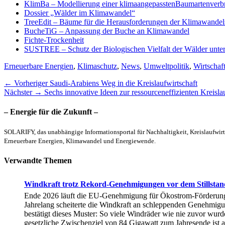
KlimBa – Modellierung einer klimaangepasstenBaumartenverbr
Dossier „Wälder im Klimawandel“
TreeEdit – Bäume für die Herausforderungen der Klimawandels
BucheTiG – Anpassung der Buche an Klimawandel
Fichte-Trockenheit
SUSTREE – Schutz der Biologischen Vielfalt der Wälder unt
Kategorien
Erneuerbare Energien
,
Klimaschutz
,
News
,
Umweltpolitik
,
Wirtschaf
Beitragsnavigation
Vorheriger
← Vorheriger
Saudi-Arabiens Weg in die Kreislaufwirtschaft
Nächster
Beitrag:
Nächster →
Sechs innovative Ideen zur ressourceneffizienten Kreisla
Beitrag:
– Energie für die Zukunft –
SOLARIFY, das unabhängige Informationsportal für Nachhaltigkeit, Kreislaufwirt
Erneuerbare Energien, Klimawandel und Energiewende.
Verwandte Themen
Windkraft trotz Rekord-Genehmigungen vor dem Stillstan
Ende 2026 läuft die EU-Genehmigung für Ökostrom-Förderung au
Jahrelang scheiterte die Windkraft an schleppenden Genehmigung
bestätigt dieses Muster: So viele Windräder wie nie zuvor wur
gesetzliche Zwischenziel von 84 Gigawatt zum Jahresende ist au