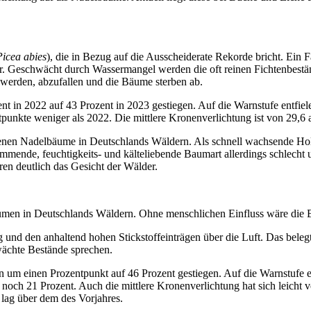
Picea abies
), die in Bezug auf die Ausscheiderate Rekorde bricht. Ein F
ur. Geschwächt durch Wassermangel werden die oft reinen Fichtenbestä
werden, abzufallen und die Bäume sterben ab.
nt in 2022 auf 43 Prozent in 2023 gestiegen. Auf die Warnstufe entfiel
unkte weniger als 2022. Die mittlere Kronenverlichtung ist von 29,6 a
etenen Nadelbäume in Deutschlands Wäldern. Als schnell wachsende Holz
mende, feuchtigkeits- und kälteliebende Baumart allerdings schlecht 
ren deutlich das Gesicht der Wälder.
umen in Deutschlands Wäldern. Ohne menschlichen Einfluss wäre die B
ag und den anhaltend hohen Stickstoffeinträgen über die Luft. Das bele
wächte Bestände sprechen.
n um einen Prozentpunkt auf 46 Prozent gestiegen. Auf die Warnstufe en
och 21 Prozent. Auch die mittlere Kronenverlichtung hat sich leicht v
 lag über dem des Vorjahres.