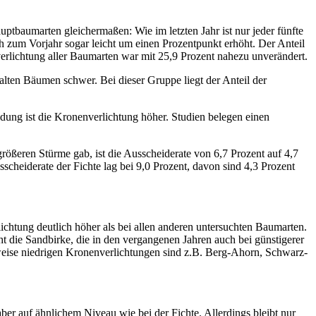
ptbaumarten gleichermaßen: Wie im letzten Jahr ist nur jeder fünfte
h zum Vorjahr sogar leicht um einen Prozentpunkt erhöht. Der Anteil
erlichtung aller Baumarten war mit 25,9 Prozent nahezu unverändert.
lten Bäumen schwer. Bei dieser Gruppe liegt der Anteil der
dung ist die Kronenverlichtung höher. Studien belegen einen
ößeren Stürme gab, ist die Ausscheiderate von 6,7 Prozent auf 4,7
cheiderate der Fichte lag bei 9,0 Prozent, davon sind 4,3 Prozent
lichtung deutlich höher als bei allen anderen untersuchten Baumarten.
t die Sandbirke, die in den vergangenen Jahren auch bei günstigerer
sweise niedrigen Kronenverlichtungen sind z.B. Berg-Ahorn, Schwarz-
er auf ähnlichem Niveau wie bei der Fichte. Allerdings bleibt nur