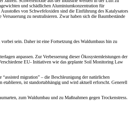
r Jahren. Schwefeloxide aus der Industrie werden in der Luft zu
ichgewichten und schädlichen Aluminiumkonzentration für
Ausstoßes von Schwefeloxiden sind die Einführung des Katalysators
e Versauerung zu neutralisieren. Zwar haben sich die Baumbestände
 vorbei sein. Daher ist eine Fortsetzung des Waldumbaus hin zu
tterlagen anpassen. Zur Verbesserung dieser Ökosystemleistungen der
rschiedene EU- Initiativen wie das geplante Soil Monitoring Law
 “assisted migration” – die Beschleunigung der natürlichen
ablieren, ist standortabhängig und wird aktuell erforscht. Generell
ldbaumarten, zum Waldumbau und zu Maßnahmen gegen Trockenstress.