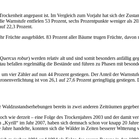
rockenheit angepasst ist. Im Vergleich zum Vorjahr hat sich der Zustan
ie Warnstufe entfielen 53 Prozent, sechs Prozentpunkte weniger als 20
auf 22,3 Prozent.
r Früchte ausgebildet. 83 Prozent aller Bäume trugen Früchte, davon ru
Quercus robur
) werden relativ alt und sind somit besonders anfällig
tau befallen regelmäßig die Bestände und führen zu Phasen mit besond
n um vier Zähler auf nun 44 Prozent gestiegen. Der Anteil der Warnstu
Kronenverlichtung ist von 26,1 auf 27,6 Prozent geringfügig gestiegen.
er Waldzustandserhebungen bereits in zwei anderen Zeiträumen gegeben
h wie derzeit – eine Folge des Trockenjahres 2003 und der damit ve
Kyrill“ im Jahr 2007, haben sich demnach schon vor knapp 20 Jahren 
hre handelte, konnten sich die Wälder in Zeiten besserer Witterung wi