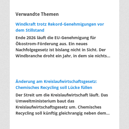
Verwandte Themen
Windkraft trotz Rekord-Genehmigungen vor
dem Stillstand
Ende 2026 läuft die EU-Genehmigung für
Ökostrom-Förderung aus. Ein neues
Nachfolgegesetz ist bislang nicht in Sicht. Der
Windbranche droht ein Jahr, in dem sie nichts
Neues anfangen kann. Jahrelang scheiterte die
Windkraft an schleppenden Genehmigungen.
Dieses Problem hat die Politik tatsächlich gelöst,
die Verfahren laufen heute deutlich schneller. Die
Änderung am Kreislaufwirtschaftsgesetz:
Halbjahresbilanz der Branche bestätigt dieses
Chemisches Recycling soll Lücke füllen
Muster: So viele Windräder wie nie zuvor wurden
Der Streit um die Kreislaufwirtschaft läuft. Das
genehmigt, doch im ersten Halbjahr gingen
Umweltministerium baut das
netto nur rund zwei Gigawatt ans Netz. Der
Kreislaufwirtschaftsgesetz um. Chemisches
Bestand liegt damit bei etwa 70 Gigawatt. Das
Recycling soll künftig gleichrangig neben dem
gesetzliche Zwischenziel von 84 Gigawatt zum
klassischen Recycling stehen. Die Entsorger
Jahresende ist außer Reichweite. Allerdings
sehen hier Gefahren für die Branche. Das
wächst auch der Fördertopf nicht mit, da er