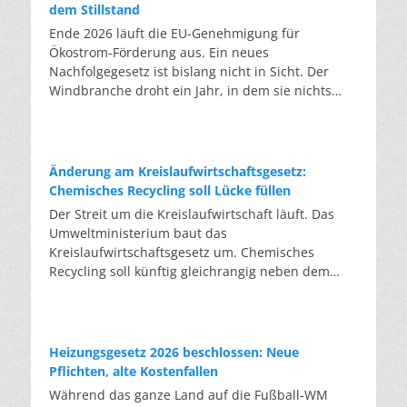
dem Stillstand
Ende 2026 läuft die EU-Genehmigung für
Ökostrom-Förderung aus. Ein neues
Nachfolgegesetz ist bislang nicht in Sicht. Der
Windbranche droht ein Jahr, in dem sie nichts
Neues anfangen kann. Jahrelang scheiterte die
Windkraft an schleppenden Genehmigungen.
Dieses Problem hat die Politik tatsächlich gelöst,
die Verfahren laufen heute deutlich schneller. Die
Änderung am Kreislaufwirtschaftsgesetz:
Halbjahresbilanz der Branche bestätigt dieses
Chemisches Recycling soll Lücke füllen
Muster: So viele Windräder wie nie zuvor wurden
Der Streit um die Kreislaufwirtschaft läuft. Das
genehmigt, doch im ersten Halbjahr gingen netto
Umweltministerium baut das
nur rund zwei Gigawatt ans Netz. Der Bestand
Kreislaufwirtschaftsgesetz um. Chemisches
liegt damit bei etwa 70 Gigawatt. Das gesetzliche
Recycling soll künftig gleichrangig neben dem
Zwischenziel von 84 Gigawatt zum Jahresende ist
klassischen Recycling stehen. Die Entsorger sehen
außer Reichweite. Allerdings wächst auch der
hier Gefahren für die Branche. Das
Fördertopf nicht mit, da er gesetzlich gedeckelt
Bundesumweltministerium hat den Entwurf zur
ist. Vor den Ausschreibungen staut sich deshalb
Novelle des Kreislaufwirtschaftsgesetzes (KrWG)
Heizungsgesetz 2026 beschlossen: Neue
eine immer länger werdende Schlange baureifer
in die Anhörung gegeben. Bis zum 7. August
Pflichten, alte Kostenfallen
Projekte. Bis Jahresende dürfte sie nach
haben Verbände und Länder die Möglichkeit,
Während das ganze Land auf die Fußball-WM
Branchenschätzungen ein Volumen erreichen, das
Stellung zu nehmen. Im Januar 2027 soll das