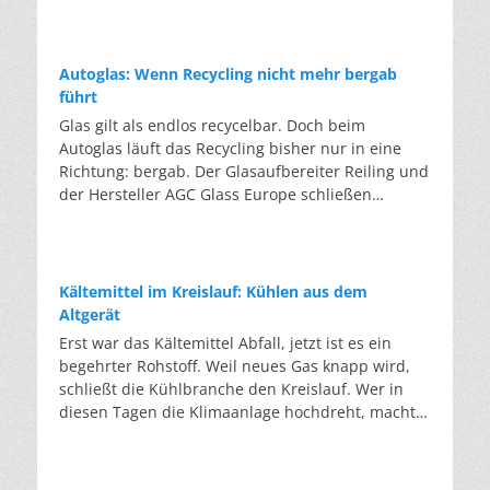
2035 und 60 Prozent ab 2040, sodass ab 2045 alle
Bärbel Heidebroek. fordert deshalb notfalls eine
So hat sich der Strompreis vom Gaspreis
eingeschmolzen, sondern ihre Molekülketten
Newsletters, in dem JP Morgan jährlich sein
Heizungen vollständig klimaneutral laufen
„kleine EEG-Novelle”. Wirtschaftsministerin
weitgehend gelöst und die Stunden mit
werden zerlegt. Etwa mit Pyrolyse oder
Energiepapier veröffentlicht. Die diesjährige
müssen. Für Bestandsheizungen gilt nur eine
Katherina Reiche lehnt bislang größere
Negativpreisen gehen zurück, obwohl mehr
Lösungsmittelverfahren, die Kunststoffe in ihre
Ausgabe mit dem Titel „Fighting Words” stammt
Grüngasquote: Ab 2028 muss der
Ausschreibungsmengen ab, da der Ausbau zum
Autoglas: Wenn Recycling nicht mehr bergab
Solarstrom im Netz war als je zuvor. Als der Iran-
Bausteine auflösen, wodurch neue Kunststoffe
von Michael Cembalest, dem Chef-
Brennstoffhandel wachsende grüne Anteile
Netz passen müsse. Quellen: Rechtsgutachten im
führt
Krieg im Frühjahr die Gaspreise binnen weniger
gefertigt werden können. Der Entwurf definiert
Anlagestrategen der Vermögensverwaltung. Darin
beimischen, anfangs rund ein Prozent. Der
Auftrag des BEE: Rechtsgutachten zu den Folgen
Glas gilt als endlos recycelbar. Doch beim
Wochen um 48 Prozent in die Höhe trieb,
diese Verfahren erstmals gesetzlich und ordnet
wird die Energiewende nicht als Klimaziel,
Unterschied lässt sich damit zusammenfassen,
des Auslaufens der beihilferechtlichen
Autoglas läuft das Recycling bisher nur in eine
produzierte ein Gaskraftwerk für rund 133 Euro je
sie auf der dritten Stufe der Abfallhierarchie ein,
sondern als Kapitalfrage behandelt: Jede
dass während das alte Gesetz das Gerät
Genehmigung der EEG-Förderung nach dem EEG
Richtung: bergab. Der Glasaufbereiter Reiling und
Megawattstunde. Nach der bisherigen Logik der
gleichrangig mit dem werkstofflichen Recycling.
Technologie wird anhand von Marge,
regulierte, das neue den Brennstoff reguliert.
2023 zum 31. Dezember 2026 pv Magazin:
der Hersteller AGC Glass Europe schließen
Strombörse hätte das den gesamten Markt
Die Hoffnung des Ministeriums: Abfallströme, die
Stromkosten, Aktienkurs und Wagniskapital
Auch der Endtermin 2044 für alle Öl- und
Kurzgutachten: EEG-Förderlücke droht
erstmalig den Kreislauf. Von der hochwertigen
mitziehen müssen, denn das teuerste gerade
heute in der Müllverbrennung enden, könnten so
gemessen. Der erste Befund fällt eindeutig aus.
Gaskessel entfällt. Ein Kessel darf beliebig lange
windbranche.de: Windenergie-Ausschreibung im
Glasscheibe zur hochwertigen Glasscheibe. Das
benötigte Kraftwerk setzt den Preis für alle. Doch
im Kreislauf bleiben. Genau daran gibt es jedoch
Weltweit fließt doppelt so viel Kapital in
laufen, solange sein Brennstoff die Quoten erfüllt.
Mai erneut stark überzeichnet – Zuschlagswerte
ist klassisches Downcycling: von der Scheibe zur
im März kostete Strom im Durchschnitt nur 95
Zweifel. So hielt der Verband kommunaler
erneuerbare Energien, Netze und Speicher wie in
Das Risiko verschiebt sich damit von der
sinken auf Mehrjahrestief iwr: Windkraft-Zubau in
Flasche, von der Flasche zur Dämmwolle.
Euro je Megawattstunde, da an immer mehr
Unternehmen bereits im Dezember in einem
Kältemittel im Kreislauf: Kühlen aus dem
fossile Energien. Laut J.P. Morgan rund 2,2 zu 1,1
Anschaffung auf die Betriebskosten. Denn
Deutschland zieht durch Offshore-Comeback im
Deswegen ist es bemerkenswert, dass aus altem
Stunden Wind, Sonne und Speicher ausreichten
Positionspapier fest, dass es „keine
Altgerät
Billionen Dollar pro Jahr. Der Markt setzt auf die
klimaneutrale Brennstoffe sind knapp und teuer
ersten Halbjahr 2026 deutlich an – Photovoltaik-
Autoglas wieder Autoglas wird, und zwar mit
und die Gaskraftwerke nicht in die Preisbildung
überzeugenden Demonstrationen” dafür gebe,
Erst war das Kältemittel Abfall, jetzt ist es ein
Wende. Weitgehend unabhängig davon, was die
und der Bedarf von Millionen Heizungen
Neuinstallationen rückläufig bdew:
einem Rezyklatanteil von über 56 Prozent in der
einbezogen wurden. „Hätten die erneuerbaren
dass chemische Verfahren gemischte
begehrter Rohstoff. Weil neues Gas knapp wird,
Politik gerade sagt, fördert oder streicht. Nur
übersteigt das Biogas-Potenzial deutlich. Kirsten
Maiausschreibung für Windenergieanlagen an
Produktion. Dass das bisher nicht möglich war,
Energien nicht so stark zur Stromerzeugung
Kunststoffabfälle aus Haus- und Geschäftsmüll
schließt die Kühlbranche den Kreislauf. Wer in
verdiene dieses Kapital bislang wenig. Laut
Nölke, Vorständin des Ökostromanbieters
Land 2026
liegt am Aufbau der Scheibe. Eine
beigetragen, wäre der Börsenstrompreis im April
ökoeffizient verwerten können. Für diese Abfälle
diesen Tagen die Klimaanlage hochdreht, macht
Cembalest laufe der Solarboom „dank
Naturstrom, nennt das ein „politisches
Windschutzscheibe besteht aus
um 76 Prozent höher gewesen”, sagt Leonhard
dürften sie gar nicht als Recycling eingestuft
sich selten Gedanken über das Gas, das im
unprofitabler chinesischer Solarfirmen“: Die
Hütchenspiel zulasten des Klimaschutzes“. Die
Verbundsicherheitsglas: zwei Glasscheiben,
Gandhi, Projektleiter von Energy Charts am
werden. Auch der Entwurf selbst mahnt, dass
Inneren zirkuliert. Dabei ist dieses Gas selbst ein
meisten börsennotierten Modulhersteller machen
Quoten gelten zudem nur für nach dem Stichtag
dazwischen eine zähe Folie aus Kunststoff, die im
Fraunhofer ISE. Statt rund 69 Euro hätte die
etablierte werkstoffliche Verfahren nicht
Klimaproblem: Die meisten Kältemittel sind
Verluste und drücken mit ihren Überkapazitäten
eingebaute Heizungen. Eine Lücke, die einen