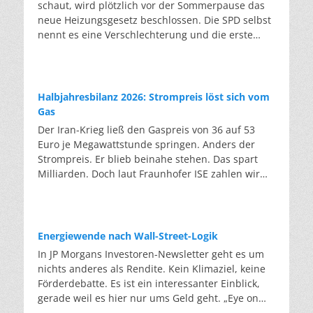
schaut, wird plötzlich vor der Sommerpause das
einem Drittel aller bereits in Deutschland
Kabinett eine Entscheidung treffen. Formal setzt
neue Heizungsgesetz beschlossen. Die SPD selbst
laufenden Windräder entspricht. Wer bei einer
der Entwurf zwei EU-Richtlinien um. Tatsächlich
nennt es eine Verschlechterung und die erste
Ausschreibung leer ausgeht, versucht in der
enthält er jedoch eine Grundsatzentscheidung,
Klage kam schon vor dem Beschluss. Der
nächsten Runde erneut und bietet dann billiger,
über die in der Branche seit Jahren gestritten
Bundestag hat am Freitag das
um zum Zug zu kommen. So fallen die Preise von
wird: Demnach soll chemisches Recycling künftig
Gebäudemodernisierungsgesetz mit 323 zu 271
Runde zu Runde und inzwischen unter die
gleichrangig neben dem klassischen
Stimmen beschlossen. Der Bundesrat stimmte
Schwelle, ab der sich manche Projekte überhaupt
Halbjahresbilanz 2026: Strompreis löst sich vom
werkstofflichen Recycling stehen. Nach deutscher
noch am selben Tag zu, am letzten Sitzungstag
noch rechnen. Den Druck geben die Firmen an die
Gas
Statistik recycelt Deutschland gut zwei Drittel
vor der Sommerpause. Das Gesetz ist das neue
Landwirte weiter: Diese berichten, dass
Der Iran-Krieg ließ den Gaspreis von 36 auf 53
seiner Siedlungsabfälle. Dafür wird gezählt, was
„Heizungsgesetz“ und löst das Gesetz der Ampel-
Projektierer vereinbarte Pachten um ein Drittel bis
Euro je Megawattstunde springen. Anders der
in die Sortieranlage hineingeht. Die EU rechnet
Regierung ab. Die Pflicht, neue Heizungen zu
zur Hälfte drücken wollen. Erste Unternehmen
Strompreis. Er blieb beinahe stehen. Das spart
jedoch anders: Es zählt nur, was am Ende
mindestens 65 Prozent mit erneuerbaren
entlassen Beschäftigte, und Branchenkenner wie
Milliarden. Doch laut Fraunhofer ISE zahlen wir
tatsächlich recycelt wird. Sortierreste zählen nicht
Energien zu betreiben, ist gestrichen. Gas- und
der Berater Max Wendt warnen vor einer
noch zu viel: Was fehlt, sind Speicher.
als Recycling. Nach dieser Methode lag die
Ölheizungen dürfen wieder ohne Einschränkung
Pleitewelle. Läuft die EU-Erlaubnis wie geplant
Erneuerbare Energien deckten im ersten Halbjahr
deutsche Quote im Jahr 2023 bei knapp 50
eingebaut werden. An die Stelle der 65-Prozent-
zum Jahreswechsel aus, dürfte auf Grundlage des
2026 rund 62 Prozent der öffentlichen
Prozent. Die Abfallrahmenrichtlinie verlangt
Regel tritt die sogenannte „Biotreppe“. Wer ab
alten EEG kein einziger neuer Zuschlag mehr
Nettostromerzeugung in Deutschland. Das ist
jedoch 55 Prozent für 2025, 60 Prozent für 2030
Energiewende nach Wall-Street-Logik
2029 eine neue Gas- oder Ölheizung betreibt,
vergeben werden. Ein Nachfolgegesetz bereitet
etwas mehr als im Vorjahr. Das hat das
und 65 Prozent für 2035. Ob die erste Marke
In JP Morgans Investoren-Newsletter geht es um
muss zunächst zehn Prozent klimafreundliche
die Bundesregierung zwar seit Monaten vor. Doch
Fraunhofer ISE gemeldet. Am Verbrauch
erreicht wird, ist laut Bundesumweltministerium
nichts anderes als Rendite. Kein Klimaziel, keine
Brennstoffe einsetzen, zum Beispiel Biomethan
der Entwurf steckt fest, der Kabinettsbeschluss
gemessen waren es 58,5 Prozent. Ebenfalls ein
„bereits nicht sicher”. Diese Lücke soll unter
Förderdebatte. Es ist ein interessanter Einblick,
oder synthetisches Gas. Dieser Anteil steigt
wurde Woche um Woche verschoben. Die
Rekordwert. Die eigentliche Nachricht der
anderem das chemische Recycling füllen. Dabei
gerade weil es hier nur ums Geld geht. „Eye on
stufenweise auf 15 Prozent ab 2030, 30 Prozent ab
Präsidentin des Bundesverbands WindEnergie
Halbjahresbilanz steckt jedoch in den Preisdaten:
werden Kunststoffe nicht zerkleinert und
the Market“ ist der Titel des Investoren-