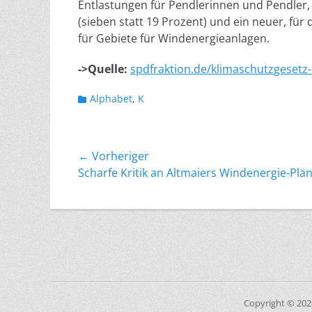
Entlastungen für Pendlerinnen und Pendler,
(sieben statt 19 Prozent) und ein neuer, f
für Gebiete für Windenergieanlagen.
->Quelle:
spdfraktion.de/klimaschutzgesetz
Kategorien
Alphabet
,
K
Beitragsnavigation
← Vorheriger
Vorheriger
Scharfe Kritik an Altmaiers Windenergie-Plä
Beitrag:
Copyright © 20