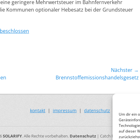
 eine geringere Mehrwertsteuer im Bahnfernverkehr
ür die Kommunen optionaler Hebesatz bei der Grundsteuer
-beschlossen
Nächster →
Nächster
nen
Brennstoffemissionshandelsgesetz
Beitrag:
kontakt
|
impressum
|
datenschutz
Um dir ein 
Geräteinfor
Technologie
auf dieser 
26
SOLARIFY
. Alle Rechte vorbehalten.
Datenschutz
| Catch Responsive vo
zurückziehs