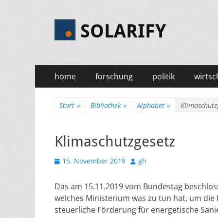
SOLARIFY
Primäres
Zum
home
forschung
politik
wirtsc
Inhalt
Menü
springen
Start
»
Bibliothek
»
Alphabet
»
Klimaschutz
Klimaschutzgesetz
Veröffentlicht
Autor
15. November 2019
gh
am
Das am 15.11.2019 vom Bundestag beschlosse
welches Ministerium was zu tun hat, um die
steuerliche Förderung für energetische S