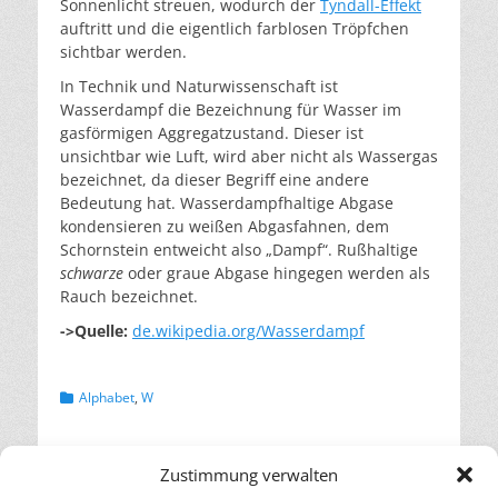
Sonnenlicht streuen, wodurch der
Tyndall-Effekt
auftritt und die eigentlich farblosen Tröpfchen
sichtbar werden.
In Technik und Naturwissenschaft ist
Wasserdampf die Bezeichnung für Wasser im
gasförmigen Aggregatzustand. Dieser ist
unsichtbar wie Luft, wird aber nicht als Wassergas
bezeichnet, da dieser Begriff eine andere
Bedeutung hat. Wasserdampfhaltige Abgase
kondensieren zu weißen Abgasfahnen, dem
Schornstein entweicht also „Dampf“. Rußhaltige
schwarze
oder graue Abgase hingegen werden als
Rauch bezeichnet.
->Quelle:
de.wikipedia.org/Wasserdampf
Kategorien
Alphabet
,
W
Beitragsnavigation
← Vorheriger
Nächster →
Zustimmung verwalten
Vorheriger
Nächster
Umweltwirtschaft,
Wasserdampf als