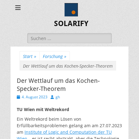
SOLARIFY
Suchen
nach:
Start
»
Forschung
»
Der Wettlauf um das Kochen-Specker-Theorem
Der Wettlauf um das Kochen-
Specker-Theorem
Veröffentlicht
Autor
4. August 2023
gh
am
TU Wien mit Weltrekord
Ein Weltrekord beim Lösen von
Erfüllbarkeitsproblemen gelang am am 27.07.2023
am
Institute of Logic and Computation der TU
Wien
– er ist recht abstrakt, aber die Technologie