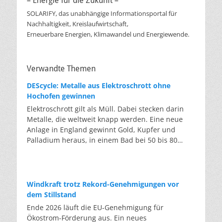
– Energie für die Zukunft –
SOLARIFY, das unabhängige Informationsportal für
Nachhaltigkeit, Kreislaufwirtschaft,
Erneuerbare Energien, Klimawandel und Energiewende.
Verwandte Themen
DEScycle: Metalle aus Elektroschrott ohne
Hochofen gewinnen
Elektroschrott gilt als Müll. Dabei stecken darin
Metalle, die weltweit knapp werden. Eine neue
Anlage in England gewinnt Gold, Kupfer und
Palladium heraus, in einem Bad bei 50 bis 80
Grad, statt wie bisher im Hochofen. Klassisches
Metallrecycling schmilzt Leiterplatten und
Kabelreste bei mehreren hundert bis über
tausend Grad ein. Energieintensiv und nur im
Windkraft trotz Rekord-Genehmigungen vor
industriellen Großmaßstab möglich. Das Londoner
dem Stillstand
Start-up DEScycle hat im englischen Teesside eine
Ende 2026 läuft die EU-Genehmigung für
Demonstrationsanlage eröffnet, die ohne diese
Ökostrom-Förderung aus. Ein neues