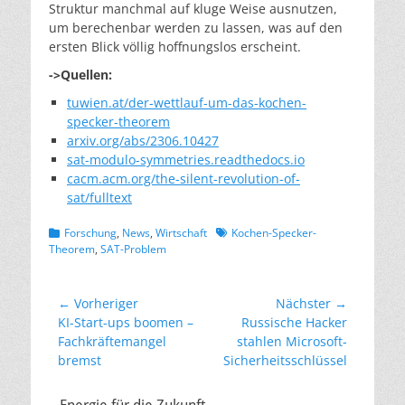
Struktur manchmal auf kluge Weise ausnutzen,
um berechenbar werden zu lassen, was auf den
ersten Blick völlig hoffnungslos erscheint.
->Quellen:
tuwien.at/der-wettlauf-um-das-kochen-
specker-theorem
arxiv.org/abs/2306.10427
sat-modulo-symmetries.readthedocs.io
cacm.acm.org/the-silent-revolution-of-
sat/fulltext
Kategorien
Schlagworte
Forschung
,
News
,
Wirtschaft
Kochen-Specker-
Theorem
,
SAT-Problem
Beitragsnavigation
← Vorheriger
Nächster →
Vorheriger
Nächster
KI-Start-ups boomen –
Russische Hacker
Beitrag:
Beitrag:
Fachkräftemangel
stahlen Microsoft-
bremst
Sicherheitsschlüssel