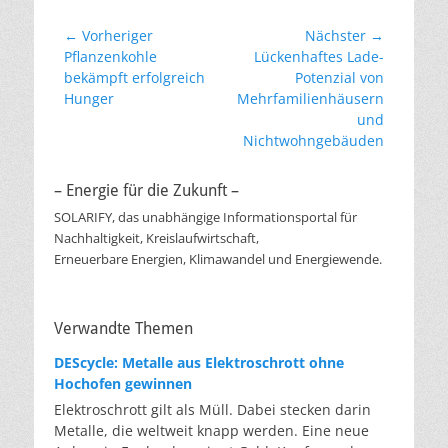
Beitragsnavigation
← Vorheriger
Nächster →
Vorheriger
Nächster
Pflanzenkohle
Lückenhaftes Lade-
Beitrag:
Beitrag:
bekämpft erfolgreich
Potenzial von
Hunger
Mehrfamilienhäusern
und
Nichtwohngebäuden
– Energie für die Zukunft –
SOLARIFY, das unabhängige Informationsportal für
Nachhaltigkeit, Kreislaufwirtschaft,
Erneuerbare Energien, Klimawandel und Energiewende.
Verwandte Themen
DEScycle: Metalle aus Elektroschrott ohne
Hochofen gewinnen
Elektroschrott gilt als Müll. Dabei stecken darin
Metalle, die weltweit knapp werden. Eine neue