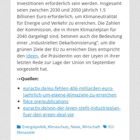
Investitionen erforderlich sein werden. Insgesamt
seien zwischen 2030 und 2050 jährlich 1,5
Billionen Euro erforderlich, um Klimaneutralität
für Energie und Verkehr zu erreichen. Die Zahlen
der Kommission, die in ihrem Klimazielplan für
2040 dargelegt sind, betonen auch die Bedeutung
einer „industriellen Dekarbonisierung“, um die
grünen Ziele der EU zu erreichen Dies entspricht
den
Ideen
, die Präsidentin von der Leyen in ihrer
letzten Rede zur Lage der Union im September
vorgestellt hat.
->Quellen:
euractiv.de/eu-fehlen-406-milliarden-euro-
jaehrlich-um-eigene-klimaziele-zu-erreichen
fi4ce.org/publications
euractiv.de/von-der-leyen-stellt-industrieplan-
fuer-den-green-deal-vor
Kategorien
Schlagworte
Energiepolitik
,
Klimaschutz
,
News
,
Wirtschaft
EU-
Klimaziele