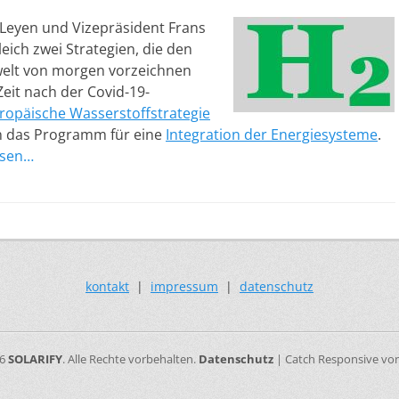
Leyen und Vizepräsident Frans
ich zwei Strategien, die den
welt von morgen vorzeichnen
Zeit nach der Covid-19-
ropäische Wasserstoffstrategie
n das Programm für eine
Integration der Energiesysteme
.
esen…
kontakt
|
impressum
|
datenschutz
26
SOLARIFY
. Alle Rechte vorbehalten.
Datenschutz
| Catch Responsive vo