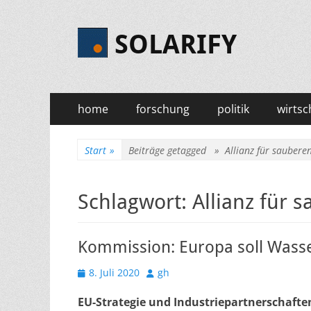
SOLARIFY
Primäres
Zum
home
forschung
politik
wirtsc
Inhalt
Menü
springen
Start
»
Beiträge getagged »
Allianz für saubere
Schlagwort:
Allianz für 
Kommission: Europa soll Wasse
Veröffentlicht
Autor
8. Juli 2020
gh
am
EU-Strategie und Industriepartnerschaften