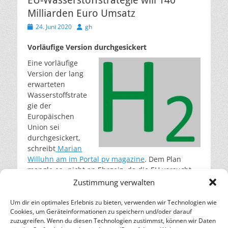
EU-Wasserstoffstrategie will 140
Milliarden Euro Umsatz
Veröffentlicht
Autor
24. Juni 2020
gh
am
Vorläufige Version durchgesickert
Eine vorläufige
Version der lang
erwarteten
Wasserstoffstrate
gie der
Europäischen
Union sei
durchgesickert,
schreibt
Marian
Willuhn am
im Portal pv magazine
. Dem Plan
mangle es „nicht an Ehrgeiz, da die EU versucht,
durch koordinierte Anstrengungen über die
Zustimmung verwalten
gesamte Wertschöpfungskette hinweg die
technologische Führungsrolle im Bereich des
Um dir ein optimales Erlebnis zu bieten, verwenden wir Technologien wie
Cookies, um Geräteinformationen zu speichern und/oder darauf
grünen Wasserstoffs zu erobern“.
weiterlesen…
zuzugreifen. Wenn du diesen Technologien zustimmst, können wir Daten