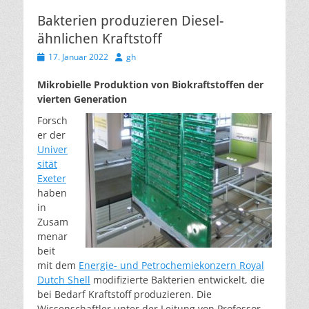
Bakterien produzieren Diesel-
ähnlichen Kraftstoff
Veröffentlicht
Autor
17. Januar 2022
gh
am
Mikrobielle Produktion von Biokraftstoffen der
vierten Generation
Forsch
er der
Univer
sität
Exeter
haben
in
Zusam
menar
beit
mit dem
Energie- und Petrochemiekonzern Royal
Dutch Shell
modifizierte Bakterien entwickelt, die
bei Bedarf Kraftstoff produzieren. Die
Wissenschaftler unter der Leitung von Professor