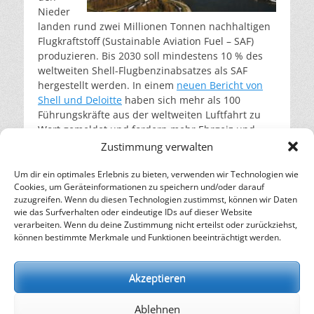
Nieder
landen rund zwei Millionen Tonnen nachhaltigen
Flugkraftstoff (Sustainable Aviation Fuel – SAF)
produzieren. Bis 2030 soll mindestens 10 % des
weltweiten Shell-Flugbenzinabsatzes als SAF
hergestellt werden. In einem
neuen Bericht von
Shell und Deloitte
haben sich mehr als 100
Führungskräfte aus der weltweiten Luftfahrt zu
Wort gemeldet und fordern mehr Ehrgeiz und
Führungsstärke in diesem Sektor. (
Foto: Frühere
Zustimmung verwalten
Pernis-Raffinerie von Shell – Foto ©
Michiel197
–
übertragen aus
nl.wikipedia
nach
Commons
,
Um dir ein optimales Erlebnis zu bieten, verwenden wir Technologien wie
Cookies, um Geräteinformationen zu speichern und/oder darauf
Attribution
,
commons.wikimedia.org
)
weiterlesen…
zuzugreifen. Wenn du diesen Technologien zustimmst, können wir Daten
wie das Surfverhalten oder eindeutige IDs auf dieser Website
verarbeiten. Wenn du deine Zustimmung nicht erteilst oder zurückziehst,
– Energie für die Zukunft –
können bestimmte Merkmale und Funktionen beeinträchtigt werden.
SOLARIFY, das unabhängige Informationsportal für
Nachhaltigkeit, Kreislaufwirtschaft,
Akzeptieren
Erneuerbare Energien, Klimawandel und Energiewende.
Ablehnen