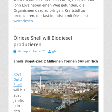
John Love haben einen Weg gefunden, die
Organismen dazu zu bringen, Kraftstoff zu
produzieren, der fast identisch mit Diesel ist.
weiterlesen…
Ölriese Shell will Biodiesel
produzieren
Veröffentlicht
Autor
26. September 2021
gh
am
Shells Biojet-Ziel: 2 Millionen Tonnen SAF jährlich
Royal
Dutch
Shell
will bis
2025
jährlic
h in
den