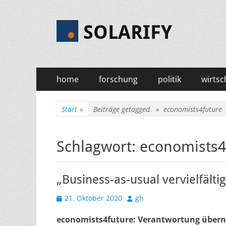
SOLARIFY
Primäres
Zum
home
forschung
politik
wirtsc
Inhalt
Menü
springen
Start
»
Beiträge getagged »
economists4future
Schlagwort:
economists4
„Business-as-usual vervielfälti
Veröffentlicht
Autor
21. Oktober 2020
gh
am
economists4future: Verantwortung übern