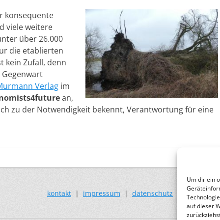
er konsequente
d viele weitere
unter über 26.000
ur die etablierten
 kein Zufall, denn
er Gegenwart
Murmann Verlag
im
nomists4future
an,
ch zu der Notwendigkeit bekennt, Verantwortung für eine
Um dir ein 
Geräteinfor
kontakt
|
impressum
|
datenschutz
Technologie
auf dieser 
zurückziehs